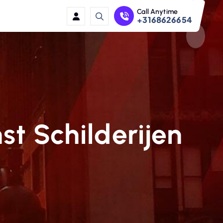
Call Anytime
+3168626654
t Schilderijen