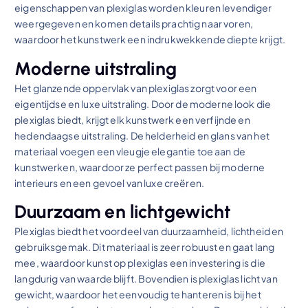
eigenschappen van plexiglas worden kleuren levendiger
weergegeven en komen details prachtig naar voren,
waardoor het kunstwerk een indrukwekkende diepte krijgt.
Moderne uitstraling
Het glanzende oppervlak van plexiglas zorgt voor een
eigentijdse en luxe uitstraling. Door de moderne look die
plexiglas biedt, krijgt elk kunstwerk een verfijnde en
hedendaagse uitstraling. De helderheid en glans van het
materiaal voegen een vleugje elegantie toe aan de
kunstwerken, waardoor ze perfect passen bij moderne
interieurs en een gevoel van luxe creëren.
Duurzaam en lichtgewicht
Plexiglas biedt het voordeel van duurzaamheid, lichtheid en
gebruiksgemak. Dit materiaal is zeer robuust en gaat lang
mee, waardoor kunst op plexiglas een investering is die
langdurig van waarde blijft. Bovendien is plexiglas licht van
gewicht, waardoor het eenvoudig te hanteren is bij het