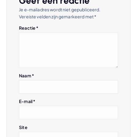
Geef een reactie
n
Je e-mailadres wordt niet gepubliceerd.
Vereiste velden zijn gemarkeerd met
*
a
Reactie
*
v
i
g
Naam
*
a
t
E-mail
*
i
e
Site