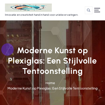
G
a
n
Innovatie en creativiteit hand in hand voor unieke ervaringen.
a
a
r
d
e
i
Moderne Kunst op
n
h
Plexiglas: Een Stijlvolle
o
u
Tentoonstelling
d
Home
Moderne Kunst op Plexiglas: Een Stijlvolle Tentoonstelling