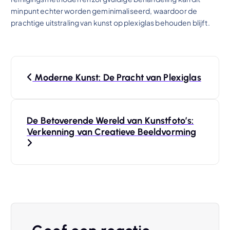
minpunt echter worden geminimaliseerd, waardoor de
prachtige uitstraling van kunst op plexiglas behouden blijft.
B
Moderne Kunst: De Pracht van Plexiglas
e
r
De Betoverende Wereld van Kunstfoto’s:
Verkenning van Creatieve Beeldvorming
i
c
h
t