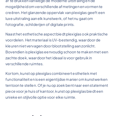
af te drukken vanwege de moderne uitstraling en de
mogelijkheid om verschillende afmetingen en vormen te
creëren. Het glanzende oppervlak van plexiglas geeft een
luxe uitstraling aan elk kunstwerk, of het nu gaat om
fotografie, schilderijen of digitale prints.
Naast het esthetische aspect biedt plexiglas ook praktische
voordelen. Het materiaal is UV-bestendig, waardoor de
kleuren niet vervagen door blootstelling aan zonlicht.
Bovendien is plexiglas eenvoudig schoon te maken met een
zachte doek, waardoor het ideaal is voor gebruik in
verschillende ruimtes.
Kortom, kunst op plexiglas combineert esthetiek met
functionaliteit en is een eigentijdse manier om kunstwerken
tentoon te stellen. Of je nu op zoek bent naar een statement
piece voor je huis of kantoor, kunst op plexiglas biedt een
unieke en stijlvolle optie voor elke ruimte.