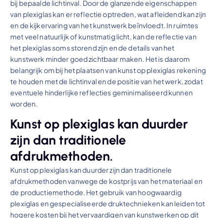
bij bepaalde lichtinval. Door de glanzende eigenschappen
van plexiglas kan er reflectie optreden, wat afleidend kan zijn
en de kijkervaring van het kunstwerk beïnvloedt. In ruimtes
met veel natuurlijk of kunstmatig licht, kan de reflectie van
het plexiglas soms storend zijn en de details van het
kunstwerk minder goed zichtbaar maken. Het is daarom
belangrijk om bij het plaatsen van kunst op plexiglas rekening
te houden met de lichtinval en de positie van het werk, zodat
eventuele hinderlijke reflecties geminimaliseerd kunnen
worden.
Kunst op plexiglas kan duurder
zijn dan traditionele
afdrukmethoden.
Kunst op plexiglas kan duurder zijn dan traditionele
afdrukmethoden vanwege de kostprijs van het materiaal en
de productiemethode. Het gebruik van hoogwaardig
plexiglas en gespecialiseerde druktechnieken kan leiden tot
hogere kosten bij het vervaardigen van kunstwerken op dit