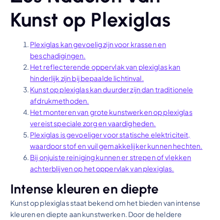
Kunst op Plexiglas
Plexiglas kan gevoelig zijn voor krassen en
beschadigingen.
Het reflecterende oppervlak van plexiglas kan
hinderlijk zijn bij bepaalde lichtinval.
Kunst op plexiglas kan duurder zijn dan traditionele
afdrukmethoden.
Het monteren van grote kunstwerken op plexiglas
vereist speciale zorg en vaardigheden.
Plexiglas is gevoeliger voor statische elektriciteit,
waardoor stof en vuil gemakkelijker kunnen hechten.
Bij onjuiste reiniging kunnen er strepen of vlekken
achterblijven op het oppervlak van plexiglas.
Intense kleuren en diepte
Kunst op plexiglas staat bekend om het bieden van intense
kleuren en diepte aan kunstwerken. Door de heldere