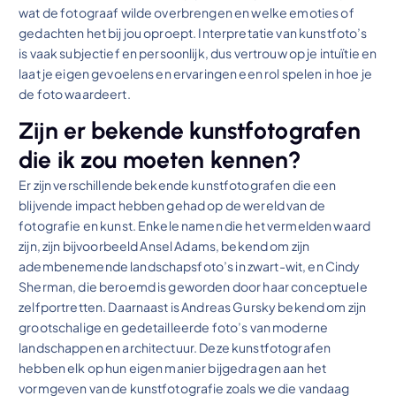
wat de fotograaf wilde overbrengen en welke emoties of
gedachten het bij jou oproept. Interpretatie van kunstfoto’s
is vaak subjectief en persoonlijk, dus vertrouw op je intuïtie en
laat je eigen gevoelens en ervaringen een rol spelen in hoe je
de foto waardeert.
Zijn er bekende kunstfotografen
die ik zou moeten kennen?
Er zijn verschillende bekende kunstfotografen die een
blijvende impact hebben gehad op de wereld van de
fotografie en kunst. Enkele namen die het vermelden waard
zijn, zijn bijvoorbeeld Ansel Adams, bekend om zijn
adembenemende landschapsfoto’s in zwart-wit, en Cindy
Sherman, die beroemd is geworden door haar conceptuele
zelfportretten. Daarnaast is Andreas Gursky bekend om zijn
grootschalige en gedetailleerde foto’s van moderne
landschappen en architectuur. Deze kunstfotografen
hebben elk op hun eigen manier bijgedragen aan het
vormgeven van de kunstfotografie zoals we die vandaag