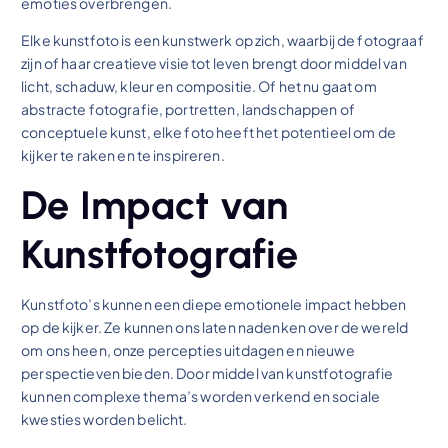
emoties overbrengen.
Elke kunstfoto is een kunstwerk op zich, waarbij de fotograaf
zijn of haar creatieve visie tot leven brengt door middel van
licht, schaduw, kleur en compositie. Of het nu gaat om
abstracte fotografie, portretten, landschappen of
conceptuele kunst, elke foto heeft het potentieel om de
kijker te raken en te inspireren.
De Impact van
Kunstfotografie
Kunstfoto’s kunnen een diepe emotionele impact hebben
op de kijker. Ze kunnen ons laten nadenken over de wereld
om ons heen, onze percepties uitdagen en nieuwe
perspectieven bieden. Door middel van kunstfotografie
kunnen complexe thema’s worden verkend en sociale
kwesties worden belicht.