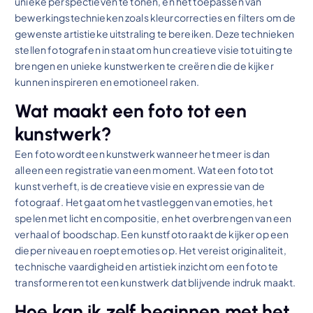
unieke perspectieven te tonen, en het toepassen van
bewerkingstechnieken zoals kleurcorrecties en filters om de
gewenste artistieke uitstraling te bereiken. Deze technieken
stellen fotografen in staat om hun creatieve visie tot uiting te
brengen en unieke kunstwerken te creëren die de kijker
kunnen inspireren en emotioneel raken.
Wat maakt een foto tot een
kunstwerk?
Een foto wordt een kunstwerk wanneer het meer is dan
alleen een registratie van een moment. Wat een foto tot
kunst verheft, is de creatieve visie en expressie van de
fotograaf. Het gaat om het vastleggen van emoties, het
spelen met licht en compositie, en het overbrengen van een
verhaal of boodschap. Een kunstfoto raakt de kijker op een
dieper niveau en roept emoties op. Het vereist originaliteit,
technische vaardigheid en artistiek inzicht om een foto te
transformeren tot een kunstwerk dat blijvende indruk maakt.
Hoe kan ik zelf beginnen met het