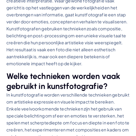
creatieve interpretatie. Waar gewone fotografie vaak
gericht is op het vastleggen van de werkelijkheid en het
overbrengen van informatie, gaat kunstfotografie een stap
verder door emoties, concepten en verhalen te visualiseren.
Kunstfotografen gebruiken technieken zoals compositie,
belichting en post-processing om een unieke visuele taal te
creëren die hun persoonlijke artistieke visie weerspiegelt.
Het resultaat is vaak een foto die niet alleen esthetisch
aantrekkelijk is, maar ook een diepere betekenis of
emotionele impact heeft op de kijker.
Welke technieken worden vaak
gebruikt in kunstfotografie?
In kunstfotografie worden verschillende technieken gebruikt
om artistieke expressie en visuele impact te bereiken.
Enkele veelvoorkomende technieken zijn het gebruik van
speciale belichting om sfeer en emoties te versterken, het
spelen met scherptediepte om focus en diepte in een foto te
creëren, het experimenteren met composities en kaders om