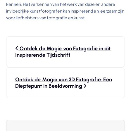
kennen. Het verkennen van het werk van deze en andere
invloedrijke kunstfotografen kan inspirerend en leerzaam zijn
voor liefhebbers van fotografie en kunst.
B
Ontdek de Magie van Fotografie in dit
e
Inspirerende Tijdschrift
r
Ontdek de Magie van 3D Fotografie: Een
i
Dieptepunt in Beeldvorming
c
h
t