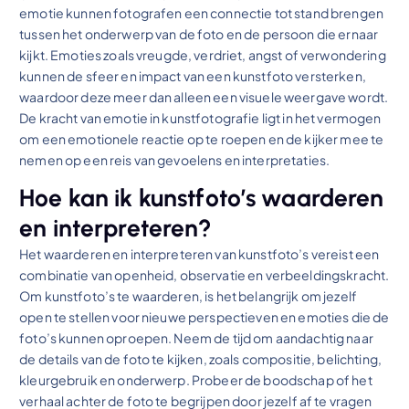
emotie kunnen fotografen een connectie tot stand brengen
tussen het onderwerp van de foto en de persoon die ernaar
kijkt. Emoties zoals vreugde, verdriet, angst of verwondering
kunnen de sfeer en impact van een kunstfoto versterken,
waardoor deze meer dan alleen een visuele weergave wordt.
De kracht van emotie in kunstfotografie ligt in het vermogen
om een emotionele reactie op te roepen en de kijker mee te
nemen op een reis van gevoelens en interpretaties.
Hoe kan ik kunstfoto’s waarderen
en interpreteren?
Het waarderen en interpreteren van kunstfoto’s vereist een
combinatie van openheid, observatie en verbeeldingskracht.
Om kunstfoto’s te waarderen, is het belangrijk om jezelf
open te stellen voor nieuwe perspectieven en emoties die de
foto’s kunnen oproepen. Neem de tijd om aandachtig naar
de details van de foto te kijken, zoals compositie, belichting,
kleurgebruik en onderwerp. Probeer de boodschap of het
verhaal achter de foto te begrijpen door jezelf af te vragen