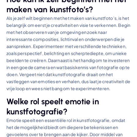
maken van kunstfoto’s?
Als je zelf wilt beginnen met het maken van kunstfoto’s, is het
belangrijk om eerst je creativiteit en visie te verkennen. Begin
met het observeren van je omgeving en zoek naar
interessante composities, lichtinval en onderwerpen die je
aanspreken. Experimenteer met verschillende technieken,
zoals perspectief, belichting en scherptediepte, om unieke
beelden te creëren. Daarnaast is het handig om te investeren
in een goede camera en wat basiskennis van fotografie op te
doen. Vergeet niet dat kunstfotografie draait om het
vastleggen van emoties en verhalen, dus laat je creativiteit de
vrije loop en wees niet bang om te experimenteren.
Welke rol speelt emotie in
kunstfotografie?
Emotie speelt een essentiële rol in kunstfotografie, omdat
het de mogelijkheid biedt om diepere betekenissen en
gevoelens over te brengen aan de kijker. Door middel van