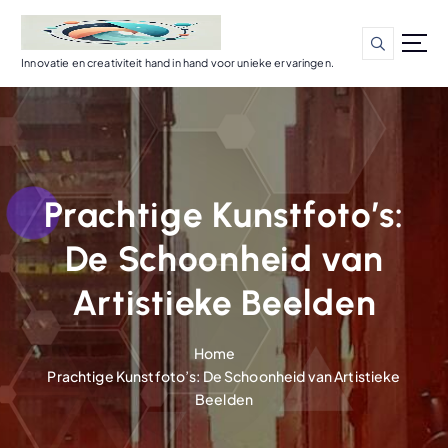
G
a
n
Innovatie en creativiteit hand in hand voor unieke ervaringen.
a
a
r
d
e
i
Prachtige Kunstfoto’s:
n
h
De Schoonheid van
o
u
Artistieke Beelden
d
Home
Prachtige Kunstfoto’s: De Schoonheid van Artistieke
Beelden