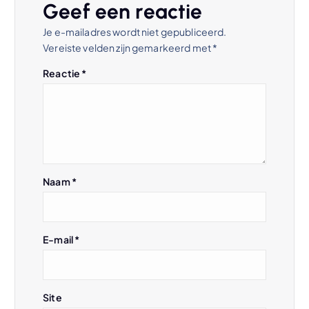
Geef een reactie
n
Je e-mailadres wordt niet gepubliceerd.
Vereiste velden zijn gemarkeerd met
*
a
Reactie
*
v
i
g
Naam
*
a
t
E-mail
*
i
e
Site