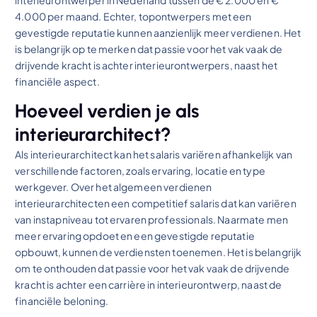
4.000 per maand. Echter, topontwerpers met een
gevestigde reputatie kunnen aanzienlijk meer verdienen. Het
is belangrijk op te merken dat passie voor het vak vaak de
drijvende kracht is achter interieurontwerpers, naast het
financiële aspect.
Hoeveel verdien je als
interieurarchitect?
Als interieurarchitect kan het salaris variëren afhankelijk van
verschillende factoren, zoals ervaring, locatie en type
werkgever. Over het algemeen verdienen
interieurarchitecten een competitief salaris dat kan variëren
van instapniveau tot ervaren professionals. Naarmate men
meer ervaring opdoet en een gevestigde reputatie
opbouwt, kunnen de verdiensten toenemen. Het is belangrijk
om te onthouden dat passie voor het vak vaak de drijvende
kracht is achter een carrière in interieurontwerp, naast de
financiële beloning.