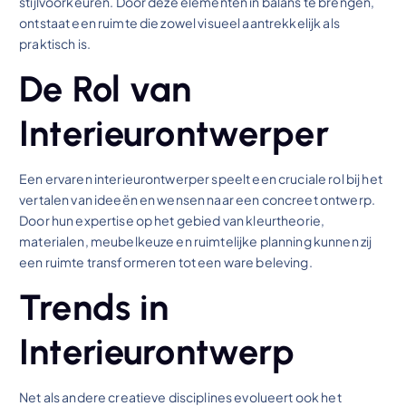
stijlvoorkeuren. Door deze elementen in balans te brengen,
ontstaat een ruimte die zowel visueel aantrekkelijk als
praktisch is.
De Rol van
Interieurontwerper
Een ervaren interieurontwerper speelt een cruciale rol bij het
vertalen van ideeën en wensen naar een concreet ontwerp.
Door hun expertise op het gebied van kleurtheorie,
materialen, meubelkeuze en ruimtelijke planning kunnen zij
een ruimte transformeren tot een ware beleving.
Trends in
Interieurontwerp
Net als andere creatieve disciplines evolueert ook het