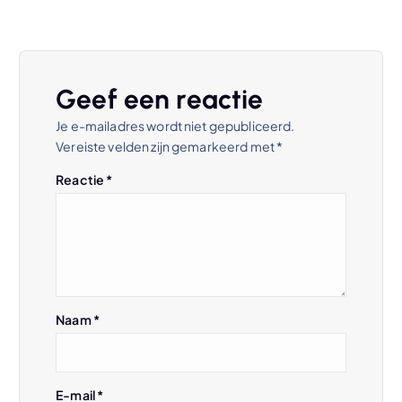
h
t
Geef een reactie
n
Je e-mailadres wordt niet gepubliceerd.
Vereiste velden zijn gemarkeerd met
*
a
Reactie
*
v
i
g
Naam
*
a
t
E-mail
*