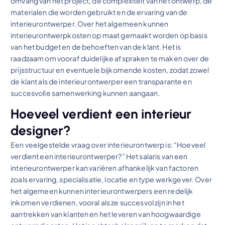
omvang van het project, de complexiteit van het ontwerp, de
materialen die worden gebruikt en de ervaring van de
interieurontwerper. Over het algemeen kunnen
interieurontwerpkosten op maat gemaakt worden op basis
van het budget en de behoeften van de klant. Het is
raadzaam om vooraf duidelijke afspraken te maken over de
prijsstructuur en eventuele bijkomende kosten, zodat zowel
de klant als de interieurontwerper een transparante en
succesvolle samenwerking kunnen aangaan.
Hoeveel verdient een interieur
designer?
Een veelgestelde vraag over interieurontwerp is: “Hoeveel
verdient een interieurontwerper?” Het salaris van een
interieurontwerper kan variëren afhankelijk van factoren
zoals ervaring, specialisatie, locatie en type werkgever. Over
het algemeen kunnen interieurontwerpers een redelijk
inkomen verdienen, vooral als ze succesvol zijn in het
aantrekken van klanten en het leveren van hoogwaardige