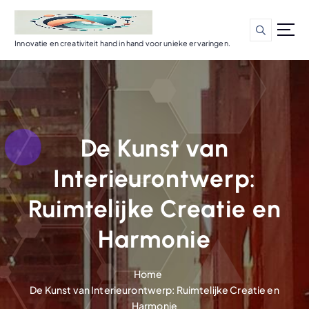
G
a
n
Innovatie en creativiteit hand in hand voor unieke ervaringen.
a
a
r
d
e
i
De Kunst van
n
h
Interieurontwerp:
o
u
Ruimtelijke Creatie en
d
Harmonie
Home
De Kunst van Interieurontwerp: Ruimtelijke Creatie en
Harmonie