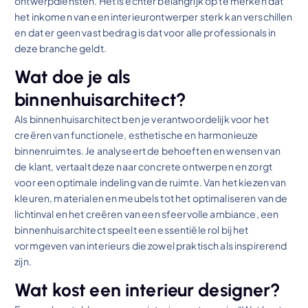
ontwerpdiensten. Het is echter belangrijk op te merken dat
het inkomen van een interieurontwerper sterk kan verschillen
en dat er geen vast bedrag is dat voor alle professionals in
deze branche geldt.
Wat doe je als
binnenhuisarchitect?
Als binnenhuisarchitect ben je verantwoordelijk voor het
creëren van functionele, esthetische en harmonieuze
binnenruimtes. Je analyseert de behoeften en wensen van
de klant, vertaalt deze naar concrete ontwerpen en zorgt
voor een optimale indeling van de ruimte. Van het kiezen van
kleuren, materialen en meubels tot het optimaliseren van de
lichtinval en het creëren van een sfeervolle ambiance, een
binnenhuisarchitect speelt een essentiële rol bij het
vormgeven van interieurs die zowel praktisch als inspirerend
zijn.
Wat kost een interieur designer?