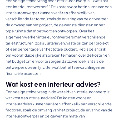
Een veelgestelde vraag over interieurontwerp is: “Wat kost
een interieurontwerper?” De kosten voor het inhuren van een
interieurontwerper kunnen variëren afhankelijk van
verschillende factoren, zoals de ervaring van de ontwerper,
de omvang van het project, de gewenste diensten en het
type ruimte dat moet worden ontworpen. Over het
algemeen werken interieurontwerpers met verschillende
tariefstructuren, zoals uurtarieven, vaste prijzen per project
of een percentage van het totale budget. Het is belangrijk
om vooraf duidelijke afspraken te maken over de kosten en
het budget om ervoor te zorgen dat zowel de klant als de
ontwerper op één lijn zitten wat betreft verwachtingen en
financiële aspecten.
Wat kost een interieur advies?
Een veelgestelde vraag in de wereld van interieurontwerp is:
wat kost een interieuradvies? De kosten voor een
interieuradvies kunnen variëren afhankelijk van verschillende
factoren, zoals de omvang van het project, de ervaring van de
interieurontwerper en de gewenste mate van