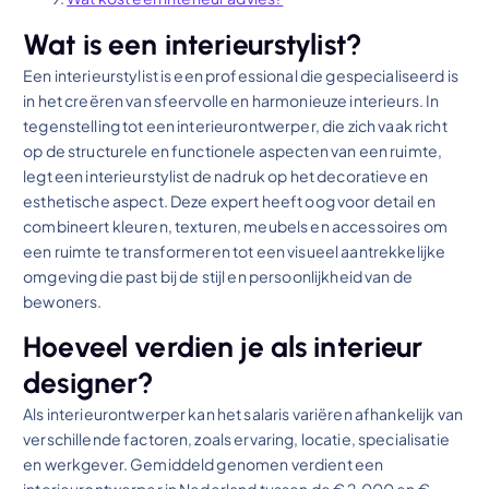
Wat is een interieurstylist?
Een interieurstylist is een professional die gespecialiseerd is
in het creëren van sfeervolle en harmonieuze interieurs. In
tegenstelling tot een interieurontwerper, die zich vaak richt
op de structurele en functionele aspecten van een ruimte,
legt een interieurstylist de nadruk op het decoratieve en
esthetische aspect. Deze expert heeft oog voor detail en
combineert kleuren, texturen, meubels en accessoires om
een ruimte te transformeren tot een visueel aantrekkelijke
omgeving die past bij de stijl en persoonlijkheid van de
bewoners.
Hoeveel verdien je als interieur
designer?
Als interieurontwerper kan het salaris variëren afhankelijk van
verschillende factoren, zoals ervaring, locatie, specialisatie
en werkgever. Gemiddeld genomen verdient een
interieurontwerper in Nederland tussen de € 2.000 en €