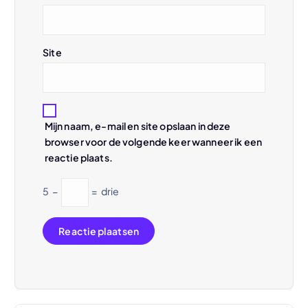
i
e
Site
Mijn naam, e-mail en site opslaan in deze
browser voor de volgende keer wanneer ik een
reactie plaats.
5
−
=
drie