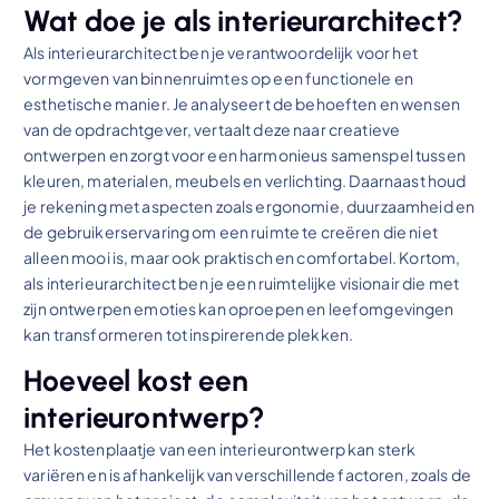
Wat doe je als interieurarchitect?
Als interieurarchitect ben je verantwoordelijk voor het
vormgeven van binnenruimtes op een functionele en
esthetische manier. Je analyseert de behoeften en wensen
van de opdrachtgever, vertaalt deze naar creatieve
ontwerpen en zorgt voor een harmonieus samenspel tussen
kleuren, materialen, meubels en verlichting. Daarnaast houd
je rekening met aspecten zoals ergonomie, duurzaamheid en
de gebruikerservaring om een ruimte te creëren die niet
alleen mooi is, maar ook praktisch en comfortabel. Kortom,
als interieurarchitect ben je een ruimtelijke visionair die met
zijn ontwerpen emoties kan oproepen en leefomgevingen
kan transformeren tot inspirerende plekken.
Hoeveel kost een
interieurontwerp?
Het kostenplaatje van een interieurontwerp kan sterk
variëren en is afhankelijk van verschillende factoren, zoals de