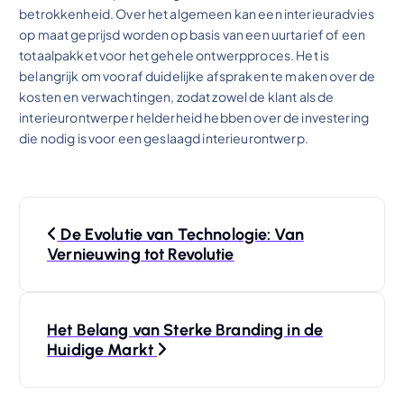
betrokkenheid. Over het algemeen kan een interieuradvies
op maat geprijsd worden op basis van een uurtarief of een
totaalpakket voor het gehele ontwerpproces. Het is
belangrijk om vooraf duidelijke afspraken te maken over de
kosten en verwachtingen, zodat zowel de klant als de
interieurontwerper helderheid hebben over de investering
die nodig is voor een geslaagd interieurontwerp.
B
De Evolutie van Technologie: Van
e
Vernieuwing tot Revolutie
r
Het Belang van Sterke Branding in de
i
Huidige Markt
c