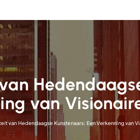
t van Hedendaags
ng van Visionaire
teit van Hedendaagse Kunstenaars: Een Verkenning van Vis