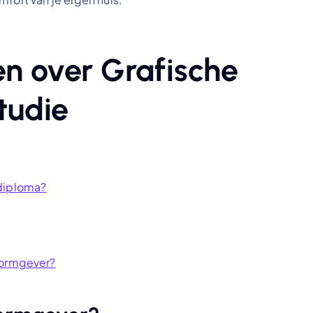
n over Grafische
tudie
 diploma?
vormgever?