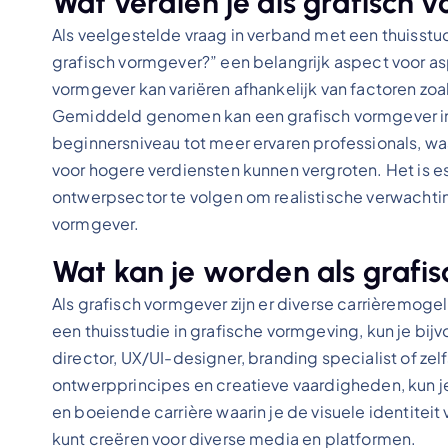
Wat verdien je als grafisch
Als veelgestelde vraag in verband met een thuisstud
grafisch vormgever?” een belangrijk aspect voor asp
vormgever kan variëren afhankelijk van factoren zoa
Gemiddeld genomen kan een grafisch vormgever in 
beginnersniveau tot meer ervaren professionals, waa
voor hogere verdiensten kunnen vergroten. Het is e
ontwerpsector te volgen om realistische verwachti
vormgever.
Wat kan je worden als grafi
Als grafisch vormgever zijn er diverse carrièremoge
een thuisstudie in grafische vormgeving, kun je bijv
director, UX/UI-designer, branding specialist of zel
ontwerpprincipes en creatieve vaardigheden, kun je
en boeiende carrière waarin je de visuele identite
kunt creëren voor diverse media en platformen.