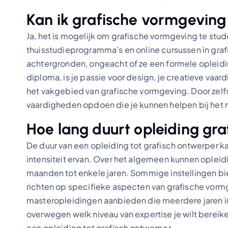
Kan ik grafische vormgevin
Ja, het is mogelijk om grafische vormgeving te stu
thuisstudieprogramma’s en online cursussen in gra
achtergronden, ongeacht of ze een formele opleidi
diploma, is je passie voor design, je creatieve vaar
het vakgebied van grafische vormgeving. Door zelfs
vaardigheden opdoen die je kunnen helpen bij het na
Hoe lang duurt opleiding gr
De duur van een opleiding tot grafisch ontwerper k
intensiteit ervan. Over het algemeen kunnen opleid
maanden tot enkele jaren. Sommige instellingen bi
richten op specifieke aspecten van grafische vormg
masteropleidingen aanbieden die meerdere jaren in
overwegen welk niveau van expertise je wilt bereike
een opleiding tot grafisch ontwerper.