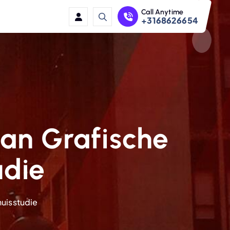
Call Anytime
+3168626654
an Grafische
udie
uisstudie