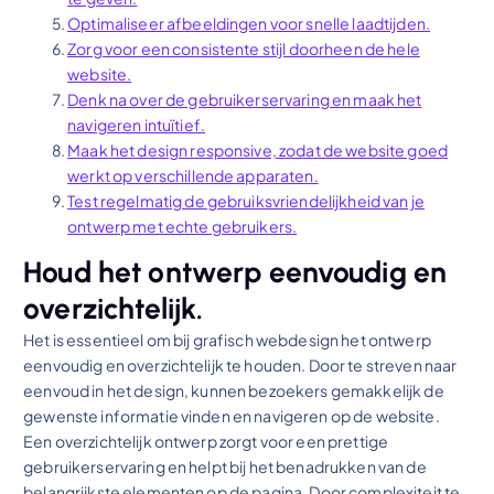
Optimaliseer afbeeldingen voor snelle laadtijden.
Zorg voor een consistente stijl doorheen de hele
website.
Denk na over de gebruikerservaring en maak het
navigeren intuïtief.
Maak het design responsive, zodat de website goed
werkt op verschillende apparaten.
Test regelmatig de gebruiksvriendelijkheid van je
ontwerp met echte gebruikers.
Houd het ontwerp eenvoudig en
overzichtelijk.
Het is essentieel om bij grafisch webdesign het ontwerp
eenvoudig en overzichtelijk te houden. Door te streven naar
eenvoud in het design, kunnen bezoekers gemakkelijk de
gewenste informatie vinden en navigeren op de website.
Een overzichtelijk ontwerp zorgt voor een prettige
gebruikerservaring en helpt bij het benadrukken van de
belangrijkste elementen op de pagina. Door complexiteit te