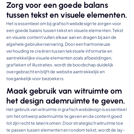
Zorg voor een goede balans
tussen tekst en visuele elementen.
Het is essentieel om bij grafisch webdesign te zorgen voor
een goede balans tussen tekst en visuele elementen. Tekst
en visuele content vullen elkaar aan en dragen bij aan de
algehele gebruikerservaring. Door een harmonieuze
verhouding te creëren tussen tekstuele informatie en
aantrekkelijke visuele elementen zoals afbeeldingen,
grafieken of illustraties, wordt de boodschap duidelijk
overgebracht en blijft de website aantrekkelijk en
toegankelijk voor bezoekers.
Maak gebruik van witruimte om
het design ademruimte te geven.
Het gebruik van witruimte in grafisch webdesign is essentieel
om het ontwerp ademruimte te geven en de content goed
tot zijn recht te laten komen. Door strategisch witruimte toe
te passen tussen elementen en rondom tekst, wordt de lay-