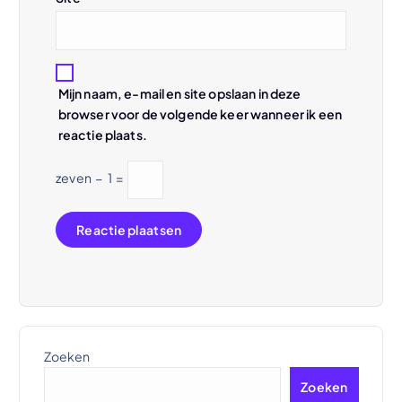
e
Mijn naam, e-mail en site opslaan in deze
browser voor de volgende keer wanneer ik een
reactie plaats.
zeven
−
1
=
Zoeken
Zoeken