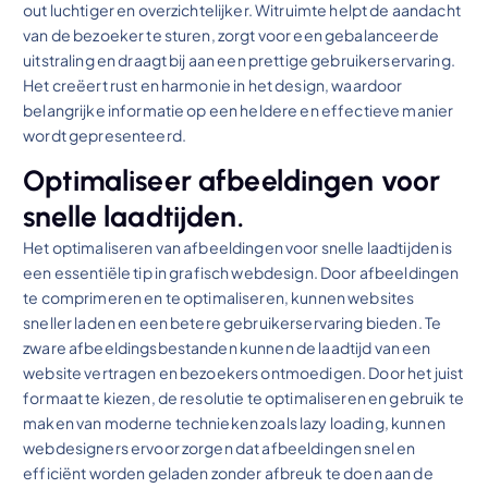
out luchtiger en overzichtelijker. Witruimte helpt de aandacht
van de bezoeker te sturen, zorgt voor een gebalanceerde
uitstraling en draagt bij aan een prettige gebruikerservaring.
Het creëert rust en harmonie in het design, waardoor
belangrijke informatie op een heldere en effectieve manier
wordt gepresenteerd.
Optimaliseer afbeeldingen voor
snelle laadtijden.
Het optimaliseren van afbeeldingen voor snelle laadtijden is
een essentiële tip in grafisch webdesign. Door afbeeldingen
te comprimeren en te optimaliseren, kunnen websites
sneller laden en een betere gebruikerservaring bieden. Te
zware afbeeldingsbestanden kunnen de laadtijd van een
website vertragen en bezoekers ontmoedigen. Door het juist
formaat te kiezen, de resolutie te optimaliseren en gebruik te
maken van moderne technieken zoals lazy loading, kunnen
webdesigners ervoor zorgen dat afbeeldingen snel en
efficiënt worden geladen zonder afbreuk te doen aan de