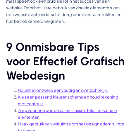
maar speelt ook een cruciale rol in het succes van een
website. Door het juiste gebruik van visuele elementen kan
een website zich onderscheiden, gebruikers aantrekken en
hun betrokkenheid vergroten.
9 Onmisbare Tips
voor Effectief Grafisch
Webdesign
Houd het ontwerp eenvoudig en overzichtelijk.
Kies een passend kleurenschema en houd rekening
met contrast.
Zorg voor een goede balans tussen tekst en visuele
elementen.
Maak gebruik van witruimte om het design ademruimte
te geven.