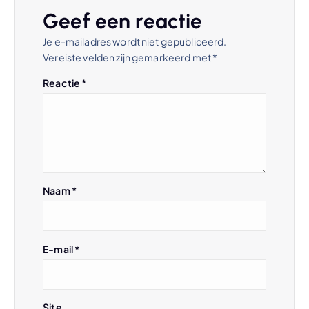
t
Geef een reactie
n
Je e-mailadres wordt niet gepubliceerd.
Vereiste velden zijn gemarkeerd met
*
a
Reactie
*
v
i
g
Naam
*
a
t
E-mail
*
i
Site