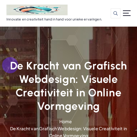
G
a
n
Innovatie en creativiteit hand in hand voor unieke ervaringen.
a
a
r
d
e
i
De Kracht van Grafisch
n
h
Webdesign: Visuele
o
u
Creativiteit in Online
d
Vormgeving
Home
De Kracht van Grafisch Webdesign: Visuele Creativiteit in
Online Vormgeving