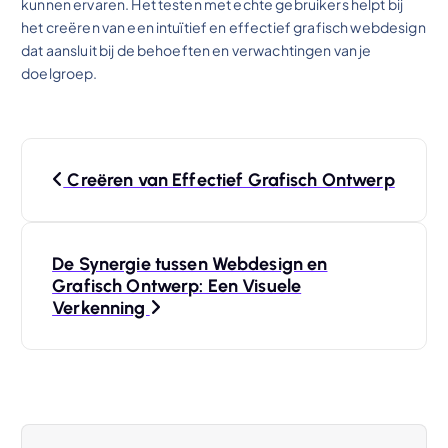
kunnen ervaren. Het testen met echte gebruikers helpt bij
het creëren van een intuïtief en effectief grafisch webdesign
dat aansluit bij de behoeften en verwachtingen van je
doelgroep.
B
Creëren van Effectief Grafisch Ontwerp
e
r
De Synergie tussen Webdesign en
Grafisch Ontwerp: Een Visuele
i
Verkenning
c
h