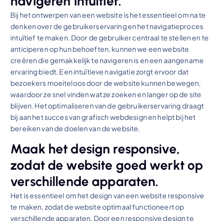
navigeren intuïtief.
Bij het ontwerpen van een website is het essentieel om na te
denken over de gebruikerservaring en het navigatieproces
intuïtief te maken. Door de gebruiker centraal te stellen en te
anticiperen op hun behoeften, kunnen we een website
creëren die gemakkelijk te navigeren is en een aangename
ervaring biedt. Een intuïtieve navigatie zorgt ervoor dat
bezoekers moeiteloos door de website kunnen bewegen,
waardoor ze snel vinden wat ze zoeken en langer op de site
blijven. Het optimaliseren van de gebruikerservaring draagt
bij aan het succes van grafisch webdesign en helpt bij het
bereiken van de doelen van de website.
Maak het design responsive,
zodat de website goed werkt op
verschillende apparaten.
Het is essentieel om het design van een website responsive
te maken, zodat de website optimaal functioneert op
verschillende apparaten. Door een responsive design te