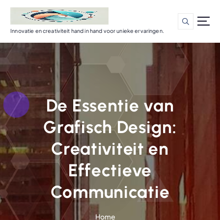
G
a
n
Innovatie en creativiteit hand in hand voor unieke ervaringen.
a
a
r
d
e
i
De Essentie van
n
h
Grafisch Design:
o
u
Creativiteit en
d
Effectieve
Communicatie
Home