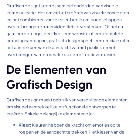
Grafisch design is een essentieel onderdeel van visuele
communicatie. Het omvat het creëren van visuele concepten
en het combineren van tekst en beeld om boodschappen
over te brengen en merkidentiteit te versterken. Of het nu
gaat om een logo, een flyer, een website of een complete
brandingcampagne, grafisch design speelt een cruciale rol in
het aantrekken van de aandacht van het publiek en het
overbrengen van informatie op een effectieve manier.
De Elementen van
Grafisch Design
Grafisch design maakt gebruik van verschillende elementen
om visueel aantrekkelijke en functionele ontwerpen te
creëren. Enkele belangrijke elementen zijn:
Kleur:
Kleuren hebben de kracht om emoties op te
roepen en de aandacht te trekken. Het kiezen van de