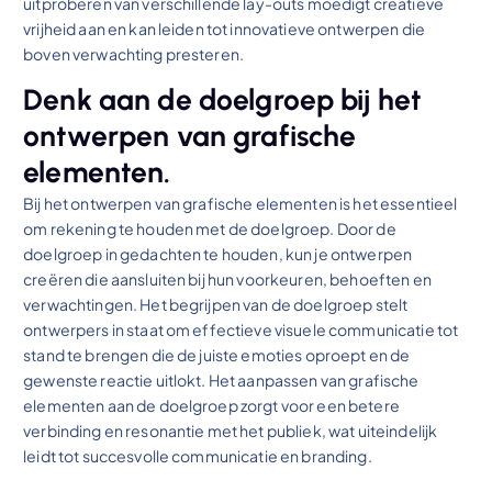
uitproberen van verschillende lay-outs moedigt creatieve
vrijheid aan en kan leiden tot innovatieve ontwerpen die
boven verwachting presteren.
Denk aan de doelgroep bij het
ontwerpen van grafische
elementen.
Bij het ontwerpen van grafische elementen is het essentieel
om rekening te houden met de doelgroep. Door de
doelgroep in gedachten te houden, kun je ontwerpen
creëren die aansluiten bij hun voorkeuren, behoeften en
verwachtingen. Het begrijpen van de doelgroep stelt
ontwerpers in staat om effectieve visuele communicatie tot
stand te brengen die de juiste emoties oproept en de
gewenste reactie uitlokt. Het aanpassen van grafische
elementen aan de doelgroep zorgt voor een betere
verbinding en resonantie met het publiek, wat uiteindelijk
leidt tot succesvolle communicatie en branding.