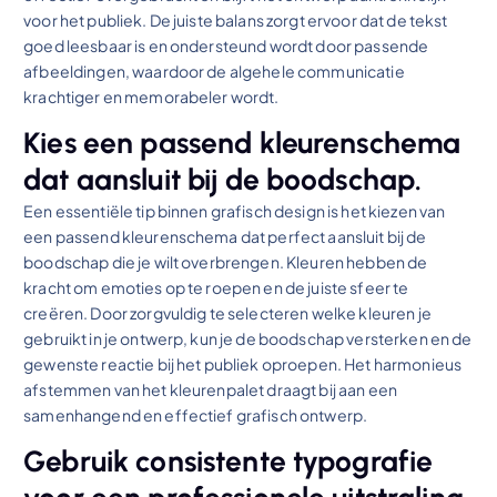
voor het publiek. De juiste balans zorgt ervoor dat de tekst
goed leesbaar is en ondersteund wordt door passende
afbeeldingen, waardoor de algehele communicatie
krachtiger en memorabeler wordt.
Kies een passend kleurenschema
dat aansluit bij de boodschap.
Een essentiële tip binnen grafisch design is het kiezen van
een passend kleurenschema dat perfect aansluit bij de
boodschap die je wilt overbrengen. Kleuren hebben de
kracht om emoties op te roepen en de juiste sfeer te
creëren. Door zorgvuldig te selecteren welke kleuren je
gebruikt in je ontwerp, kun je de boodschap versterken en de
gewenste reactie bij het publiek oproepen. Het harmonieus
afstemmen van het kleurenpalet draagt bij aan een
samenhangend en effectief grafisch ontwerp.
Gebruik consistente typografie