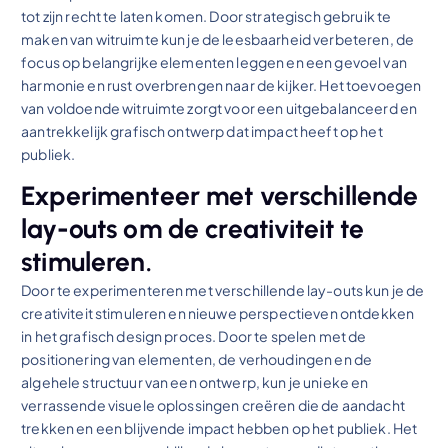
tot zijn recht te laten komen. Door strategisch gebruik te
maken van witruimte kun je de leesbaarheid verbeteren, de
focus op belangrijke elementen leggen en een gevoel van
harmonie en rust overbrengen naar de kijker. Het toevoegen
van voldoende witruimte zorgt voor een uitgebalanceerd en
aantrekkelijk grafisch ontwerp dat impact heeft op het
publiek.
Experimenteer met verschillende
lay-outs om de creativiteit te
stimuleren.
Door te experimenteren met verschillende lay-outs kun je de
creativiteit stimuleren en nieuwe perspectieven ontdekken
in het grafisch design proces. Door te spelen met de
positionering van elementen, de verhoudingen en de
algehele structuur van een ontwerp, kun je unieke en
verrassende visuele oplossingen creëren die de aandacht
trekken en een blijvende impact hebben op het publiek. Het