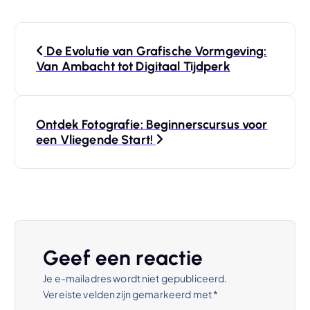
B
De Evolutie van Grafische Vormgeving:
e
Van Ambacht tot Digitaal Tijdperk
r
Ontdek Fotografie: Beginnerscursus voor
i
een Vliegende Start!
c
h
t
Geef een reactie
n
Je e-mailadres wordt niet gepubliceerd.
Vereiste velden zijn gemarkeerd met
*
a