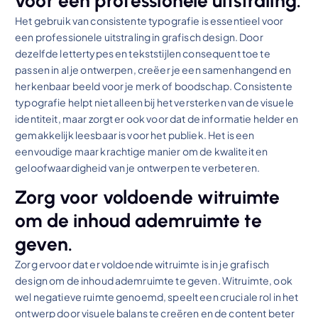
voor een professionele uitstraling.
Het gebruik van consistente typografie is essentieel voor
een professionele uitstraling in grafisch design. Door
dezelfde lettertypes en tekststijlen consequent toe te
passen in al je ontwerpen, creëer je een samenhangend en
herkenbaar beeld voor je merk of boodschap. Consistente
typografie helpt niet alleen bij het versterken van de visuele
identiteit, maar zorgt er ook voor dat de informatie helder en
gemakkelijk leesbaar is voor het publiek. Het is een
eenvoudige maar krachtige manier om de kwaliteit en
geloofwaardigheid van je ontwerpen te verbeteren.
Zorg voor voldoende witruimte
om de inhoud ademruimte te
geven.
Zorg ervoor dat er voldoende witruimte is in je grafisch
design om de inhoud ademruimte te geven. Witruimte, ook
wel negatieve ruimte genoemd, speelt een cruciale rol in het
ontwerp door visuele balans te creëren en de content beter