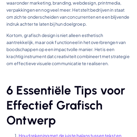
waaronder marketing, branding, webdesign, printmedia,
verpakkingen en nog veel meer. Het stelt bedrijven in staat
om zich te onderscheiden van concurrenten en een blijvende
indruk achter te laten bij hun doelgroep.
Kortom, grafisch design is niet alleen esthetisch
aantrekkelijk, maar ook functioneel in het overbrengen van
boodschappen op een impactvolle manier. Het is een
krachtig instrument dat creativiteit combineert met strategie
om effectieve visuele communicatie te realiseren.
6 Essentiële Tips voor
Effectief Grafisch
Ontwerp
Houd rekening met de juiste balans tussen tekst en