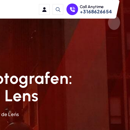
Call Anytime
+3168626654
otografen:
 Lens
 de Lens