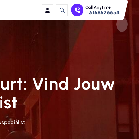
Call Anytime
+3168626654
uurt: Vind Jouw
ist
dspecialist