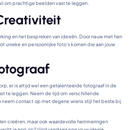
l om prachtige beelden vast te leggen.
eativiteit
erking en het bespreken van ideeën. Door nauw met hen
tot unieke en persoonlijke foto’s komen die aan jouw
otograaf
rp, er is altijd wel een getalenteerde fotograaf in de
ast te leggen. Neem de tijd om verschillende
n neem contact op met degene wiens stijl het beste bij
lden creëren, maar ook waardevolle herinneringen
wacht je nog op? Vind vandaag nog jouw ideale