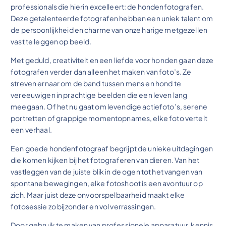
professionals die hierin excelleert: de hondenfotografen.
Deze getalenteerde fotografen hebben een uniek talent om
de persoonlijkheid en charme van onze harige metgezellen
vast te leggen op beeld.
Met geduld, creativiteit en een liefde voor honden gaan deze
fotografen verder dan alleen het maken van foto’s. Ze
streven ernaar om de band tussen mens en hond te
vereeuwigen in prachtige beelden die een leven lang
meegaan. Of het nu gaat om levendige actiefoto’s, serene
portretten of grappige momentopnames, elke foto vertelt
een verhaal.
Een goede hondenfotograaf begrijpt de unieke uitdagingen
die komen kijken bij het fotograferen van dieren. Van het
vastleggen van de juiste blik in de ogen tot het vangen van
spontane bewegingen, elke fotoshoot is een avontuur op
zich. Maar juist deze onvoorspelbaarheid maakt elke
fotosessie zo bijzonder en vol verrassingen.
Door gebruik te maken van professionele apparatuur, kennis