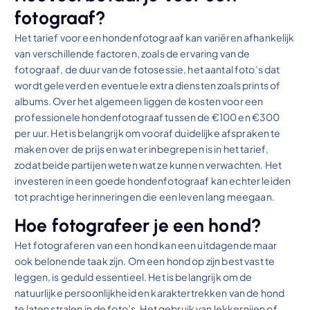
fotograaf?
Het tarief voor een hondenfotograaf kan variëren afhankelijk
van verschillende factoren, zoals de ervaring van de
fotograaf, de duur van de fotosessie, het aantal foto’s dat
wordt geleverd en eventuele extra diensten zoals prints of
albums. Over het algemeen liggen de kosten voor een
professionele hondenfotograaf tussen de €100 en €300
per uur. Het is belangrijk om vooraf duidelijke afspraken te
maken over de prijs en wat er inbegrepen is in het tarief,
zodat beide partijen weten wat ze kunnen verwachten. Het
investeren in een goede hondenfotograaf kan echter leiden
tot prachtige herinneringen die een leven lang meegaan.
Hoe fotografeer je een hond?
Het fotograferen van een hond kan een uitdagende maar
ook belonende taak zijn. Om een hond op zijn best vast te
leggen, is geduld essentieel. Het is belangrijk om de
natuurlijke persoonlijkheid en karaktertrekken van de hond
te laten stralen in de foto’s. Het gebruik van lekkernijen of