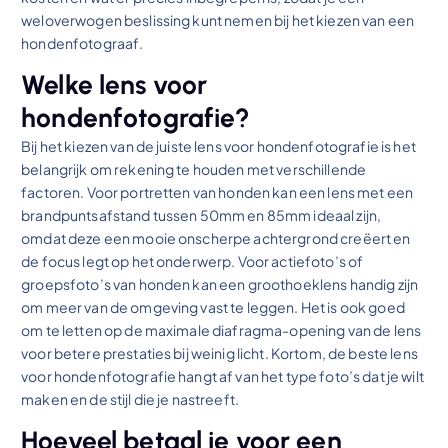
weloverwogen beslissing kunt nemen bij het kiezen van een
hondenfotograaf.
Welke lens voor
hondenfotografie?
Bij het kiezen van de juiste lens voor hondenfotografie is het
belangrijk om rekening te houden met verschillende
factoren. Voor portretten van honden kan een lens met een
brandpuntsafstand tussen 50mm en 85mm ideaal zijn,
omdat deze een mooie onscherpe achtergrond creëert en
de focus legt op het onderwerp. Voor actiefoto’s of
groepsfoto’s van honden kan een groothoeklens handig zijn
om meer van de omgeving vast te leggen. Het is ook goed
om te letten op de maximale diafragma-opening van de lens
voor betere prestaties bij weinig licht. Kortom, de beste lens
voor hondenfotografie hangt af van het type foto’s dat je wilt
maken en de stijl die je nastreeft.
Hoeveel betaal je voor een