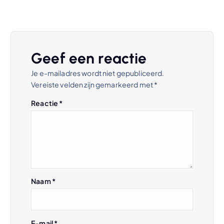
h
t
Geef een reactie
n
Je e-mailadres wordt niet gepubliceerd.
Vereiste velden zijn gemarkeerd met
*
a
Reactie
*
v
i
g
Naam
*
a
t
E-mail
*