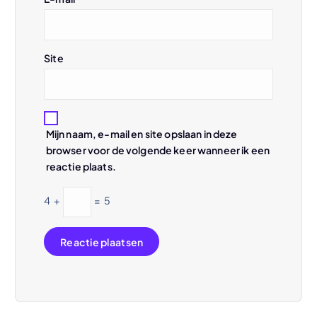
i
e
Site
Mijn naam, e-mail en site opslaan in deze
browser voor de volgende keer wanneer ik een
reactie plaats.
4
+
=
5