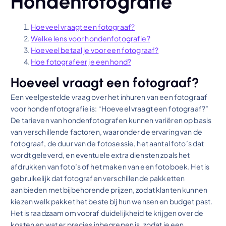
Hondenfotografie
Hoeveel vraagt een fotograaf?
Welke lens voor hondenfotografie?
Hoeveel betaal je voor een fotograaf?
Hoe fotografeer je een hond?
Hoeveel vraagt een fotograaf?
Een veelgestelde vraag over het inhuren van een fotograaf
voor hondenfotografie is: “Hoeveel vraagt een fotograaf?”
De tarieven van hondenfotografen kunnen variëren op basis
van verschillende factoren, waaronder de ervaring van de
fotograaf, de duur van de fotosessie, het aantal foto’s dat
wordt geleverd, en eventuele extra diensten zoals het
afdrukken van foto’s of het maken van een fotoboek. Het is
gebruikelijk dat fotografen verschillende pakketten
aanbieden met bijbehorende prijzen, zodat klanten kunnen
kiezen welk pakket het beste bij hun wensen en budget past.
Het is raadzaam om vooraf duidelijkheid te krijgen over de
kosten en wat er precies inbegrepen is, zodat je een