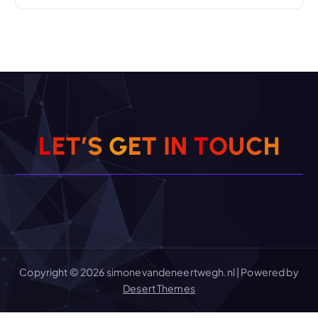
L
E
T
’
S
G
E
T
I
N
T
O
U
C
H
Copyright © 2026 simonevandeneertwegh.nl | Powered by
Desert Themes