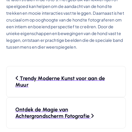
speelgoed kan helpen om de aandacht van de hond te
trekken en mooie interacties vast te leggen. Daarnaast is het
cruciaal om op ooghoogte van de hond te fotograferen om
een intiem en boeiend perspectief te creëren. Door de
unieke eigenschappen en bewegingen van de hond vast te
leggen, ontstaan er prachtige beelden die de speciale band
tussen mens en dier weerspiegelen.
B
Trendy Moderne Kunst voor aan de
e
Muur
r
Ontdek de Magie van
i
Achtergrondscherm Fotografie
c