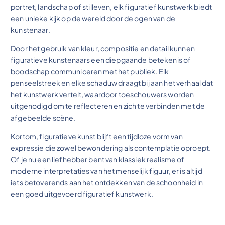
portret, landschap of stilleven, elk figuratief kunstwerk biedt
een unieke kijk op de wereld door de ogen van de
kunstenaar.
Door het gebruik van kleur, compositie en detail kunnen
figuratieve kunstenaars een diepgaande betekenis of
boodschap communiceren met het publiek. Elk
penseelstreek en elke schaduw draagt bij aan het verhaal dat
het kunstwerk vertelt, waardoor toeschouwers worden
uitgenodigd om te reflecteren en zich te verbinden met de
afgebeelde scène.
Kortom, figuratieve kunst blijft een tijdloze vorm van
expressie die zowel bewondering als contemplatie oproept.
Of je nu een liefhebber bent van klassiek realisme of
moderne interpretaties van het menselijk figuur, er is altijd
iets betoverends aan het ontdekken van de schoonheid in
een goed uitgevoerd figuratief kunstwerk.