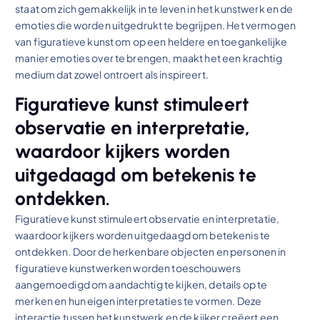
staat om zich gemakkelijk in te leven in het kunstwerk en de
emoties die worden uitgedrukt te begrijpen. Het vermogen
van figuratieve kunst om op een heldere en toegankelijke
manier emoties over te brengen, maakt het een krachtig
medium dat zowel ontroert als inspireert.
Figuratieve kunst stimuleert
observatie en interpretatie,
waardoor kijkers worden
uitgedaagd om betekenis te
ontdekken.
Figuratieve kunst stimuleert observatie en interpretatie,
waardoor kijkers worden uitgedaagd om betekenis te
ontdekken. Door de herkenbare objecten en personen in
figuratieve kunstwerken worden toeschouwers
aangemoedigd om aandachtig te kijken, details op te
merken en hun eigen interpretaties te vormen. Deze
interactie tussen het kunstwerk en de kijker creëert een