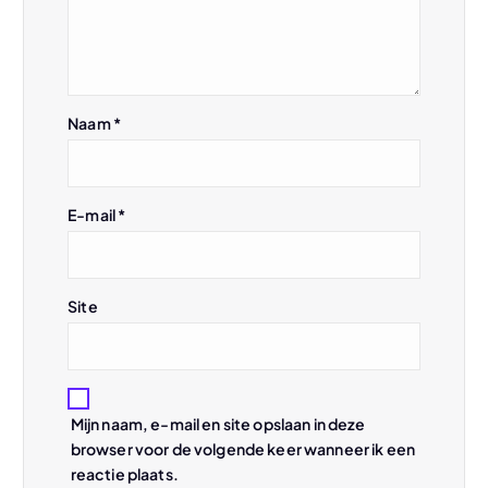
i
g
Naam
*
a
t
E-mail
*
i
e
Site
Mijn naam, e-mail en site opslaan in deze
browser voor de volgende keer wanneer ik een
reactie plaats.