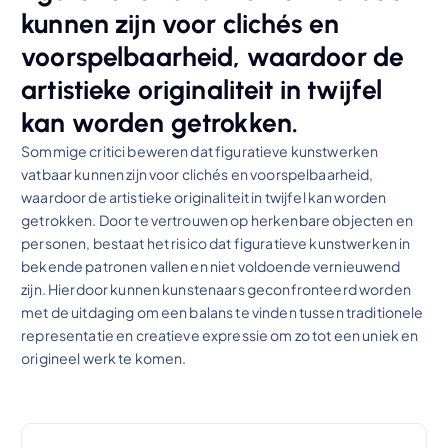
kunnen zijn voor clichés en
voorspelbaarheid, waardoor de
artistieke originaliteit in twijfel
kan worden getrokken.
Sommige critici beweren dat figuratieve kunstwerken
vatbaar kunnen zijn voor clichés en voorspelbaarheid,
waardoor de artistieke originaliteit in twijfel kan worden
getrokken. Door te vertrouwen op herkenbare objecten en
personen, bestaat het risico dat figuratieve kunstwerken in
bekende patronen vallen en niet voldoende vernieuwend
zijn. Hierdoor kunnen kunstenaars geconfronteerd worden
met de uitdaging om een balans te vinden tussen traditionele
representatie en creatieve expressie om zo tot een uniek en
origineel werk te komen.
B