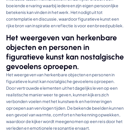
boeiende ervaring waarbij iedereen zijn eigen persoonlijke
betekenis kan vinden in het werk. Het nodigt uit tot
contemplatie en discussie, waardoor figuratieve kunst een
rijke bron van inspiratie en reflectie is voor een breed publiek.
Het weergeven van herkenbare
objecten en personen in
figuratieve kunst kan nostalgische
gevoelens oproepen.
Het weergeven van herkenbare objecten en personen in
figuratieve kunst kan nostalgische gevoelens oproepen.
Door vertrouwde elementen uit het dagelijks leven op een
realistische manier weer te geven, kunnen kijkers zich
verbonden voelen met het kunstwerk en herinneringen
oproepen aan vervlogen tijden. De bekende beelden kunnen
een gevoel van warmte, comfort en herkenning opwekken,
waardoor de kijker wordt meegenomen op een reis door het
verleden en emotionele resonantie ervaart.