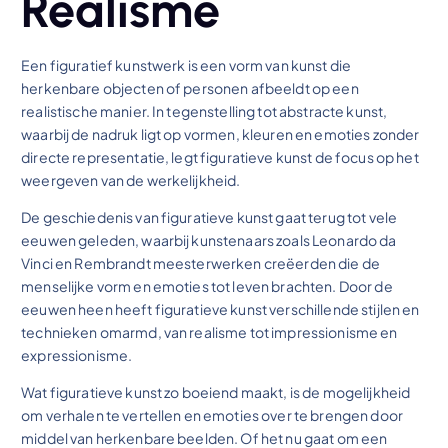
Realisme
Een figuratief kunstwerk is een vorm van kunst die
herkenbare objecten of personen afbeeldt op een
realistische manier. In tegenstelling tot abstracte kunst,
waarbij de nadruk ligt op vormen, kleuren en emoties zonder
directe representatie, legt figuratieve kunst de focus op het
weergeven van de werkelijkheid.
De geschiedenis van figuratieve kunst gaat terug tot vele
eeuwen geleden, waarbij kunstenaars zoals Leonardo da
Vinci en Rembrandt meesterwerken creëerden die de
menselijke vorm en emoties tot leven brachten. Door de
eeuwen heen heeft figuratieve kunst verschillende stijlen en
technieken omarmd, van realisme tot impressionisme en
expressionisme.
Wat figuratieve kunst zo boeiend maakt, is de mogelijkheid
om verhalen te vertellen en emoties over te brengen door
middel van herkenbare beelden. Of het nu gaat om een