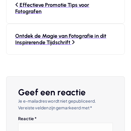
Effectieve Promotie Tips voor
e
Fotografen
r
Ontdek de Magie van Fotografie in dit
i
Inspirerende Tijdschrift
c
h
t
Geef een reactie
n
Je e-mailadres wordt niet gepubliceerd.
Vereiste velden zijn gemarkeerd met
*
a
Reactie
*
v