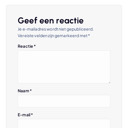
i
c
Geef een reactie
h
Je e-mailadres wordt niet gepubliceerd.
Vereiste velden zijn gemarkeerd met
*
t
Reactie
*
n
a
v
Naam
*
i
g
E-mail
*
a