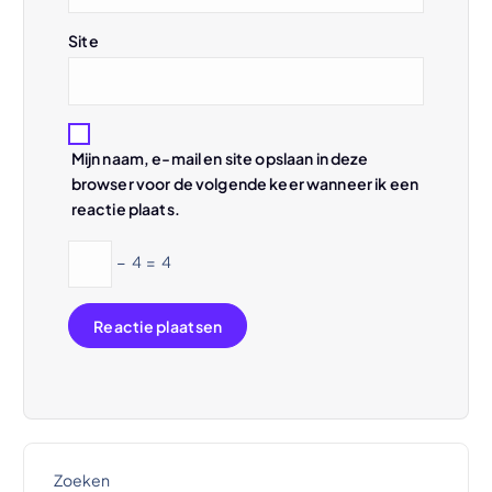
t
Site
i
e
Mijn naam, e-mail en site opslaan in deze
browser voor de volgende keer wanneer ik een
reactie plaats.
−
4
=
4
Zoeken