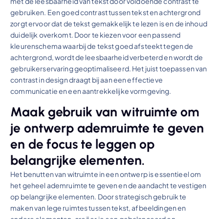
met de leesbaarheid van tekst door voldoende contrast te
gebruiken. Een goed contrast tussen tekst en achtergrond
zorgt ervoor dat de tekst gemakkelijk te lezen is en de inhoud
duidelijk overkomt. Door te kiezen voor een passend
kleurenschema waarbij de tekst goed afsteekt tegen de
achtergrond, wordt de leesbaarheid verbeterd en wordt de
gebruikerservaring geoptimaliseerd. Het juist toepassen van
contrast in design draagt bij aan een effectieve
communicatie en een aantrekkelijke vormgeving.
Maak gebruik van witruimte om
je ontwerp ademruimte te geven
en de focus te leggen op
belangrijke elementen.
Het benutten van witruimte in een ontwerp is essentieel om
het geheel ademruimte te geven en de aandacht te vestigen
op belangrijke elementen. Door strategisch gebruik te
maken van lege ruimtes tussen tekst, afbeeldingen en
andere elementen, creëer je een gebalanceerd en