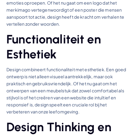
emoties oproepen. Of het nu gaat om een logo dat het
merkimago vertegenwoordigt of een poster die mensen
aanspoort tot actie, design heeft de kracht om verhalen te
vertellen zonder woorden.
Functionaliteit en
Esthetiek
Design combineert functionaliteit met esthetiek. Een goed
ontwerp is niet alleen visueel aantrekkelijk, maar ook
praktisch en gebruiksvriendelijk. Of het nu gaat om het
ontwerpen van een meubelstuk dat zowel comfortabel als
stijlvol is of het creëren van een website die intuïtief en
responsief is, design speelt een cruciale rol bij het
verbeteren van onze leefomgeving.
Design Thinking en