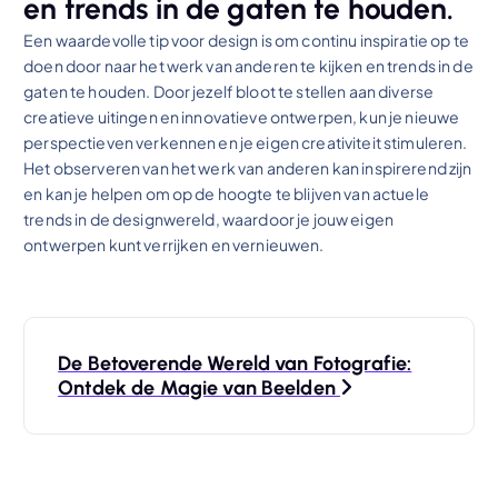
en trends in de gaten te houden.
Een waardevolle tip voor design is om continu inspiratie op te
doen door naar het werk van anderen te kijken en trends in de
gaten te houden. Door jezelf bloot te stellen aan diverse
creatieve uitingen en innovatieve ontwerpen, kun je nieuwe
perspectieven verkennen en je eigen creativiteit stimuleren.
Het observeren van het werk van anderen kan inspirerend zijn
en kan je helpen om op de hoogte te blijven van actuele
trends in de designwereld, waardoor je jouw eigen
ontwerpen kunt verrijken en vernieuwen.
B
De Betoverende Wereld van Fotografie:
e
Ontdek de Magie van Beelden
r