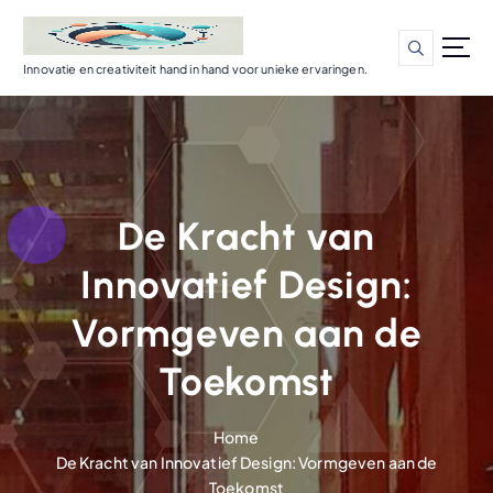
G
a
n
Innovatie en creativiteit hand in hand voor unieke ervaringen.
a
a
r
d
e
i
De Kracht van
n
h
Innovatief Design:
o
u
Vormgeven aan de
d
Toekomst
Home
De Kracht van Innovatief Design: Vormgeven aan de
Toekomst