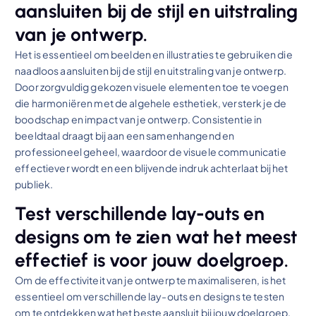
aansluiten bij de stijl en uitstraling
van je ontwerp.
Het is essentieel om beelden en illustraties te gebruiken die
naadloos aansluiten bij de stijl en uitstraling van je ontwerp.
Door zorgvuldig gekozen visuele elementen toe te voegen
die harmoniëren met de algehele esthetiek, versterk je de
boodschap en impact van je ontwerp. Consistentie in
beeldtaal draagt bij aan een samenhangend en
professioneel geheel, waardoor de visuele communicatie
effectiever wordt en een blijvende indruk achterlaat bij het
publiek.
Test verschillende lay-outs en
designs om te zien wat het meest
effectief is voor jouw doelgroep.
Om de effectiviteit van je ontwerp te maximaliseren, is het
essentieel om verschillende lay-outs en designs te testen
om te ontdekken wat het beste aansluit bij jouw doelgroep.