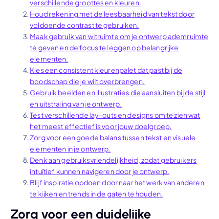
verschillende groottes en kleuren.
Houd rekening met de leesbaarheid van tekst door
voldoende contrast te gebruiken.
Maak gebruik van witruimte om je ontwerp ademruimte
te geven en de focus te leggen op belangrijke
elementen.
Kies een consistent kleurenpalet dat past bij de
boodschap die je wilt overbrengen.
Gebruik beelden en illustraties die aansluiten bij de stijl
en uitstraling van je ontwerp.
Test verschillende lay-outs en designs om te zien wat
het meest effectief is voor jouw doelgroep.
Zorg voor een goede balans tussen tekst en visuele
elementen in je ontwerp.
Denk aan gebruiksvriendelijkheid, zodat gebruikers
intuïtief kunnen navigeren door je ontwerp.
Blijf inspiratie opdoen door naar het werk van anderen
te kijken en trends in de gaten te houden.
Zorg voor een duidelijke