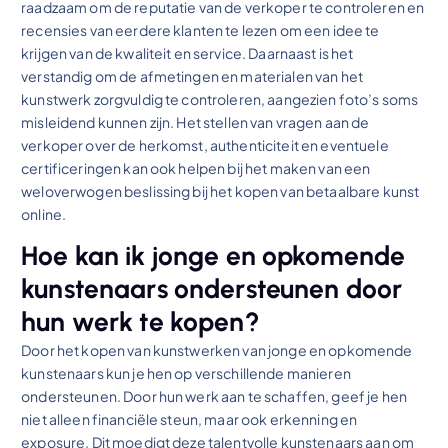
raadzaam om de reputatie van de verkoper te controleren en
recensies van eerdere klanten te lezen om een idee te
krijgen van de kwaliteit en service. Daarnaast is het
verstandig om de afmetingen en materialen van het
kunstwerk zorgvuldig te controleren, aangezien foto’s soms
misleidend kunnen zijn. Het stellen van vragen aan de
verkoper over de herkomst, authenticiteit en eventuele
certificeringen kan ook helpen bij het maken van een
weloverwogen beslissing bij het kopen van betaalbare kunst
online.
Hoe kan ik jonge en opkomende
kunstenaars ondersteunen door
hun werk te kopen?
Door het kopen van kunstwerken van jonge en opkomende
kunstenaars kun je hen op verschillende manieren
ondersteunen. Door hun werk aan te schaffen, geef je hen
niet alleen financiële steun, maar ook erkenning en
exposure. Dit moedigt deze talentvolle kunstenaars aan om