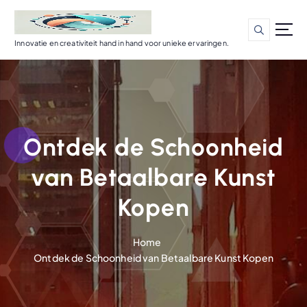
G
a
n
Innovatie en creativiteit hand in hand voor unieke ervaringen.
a
a
r
d
e
i
Ontdek de Schoonheid
n
h
van Betaalbare Kunst
o
u
Kopen
d
Home
Ontdek de Schoonheid van Betaalbare Kunst Kopen