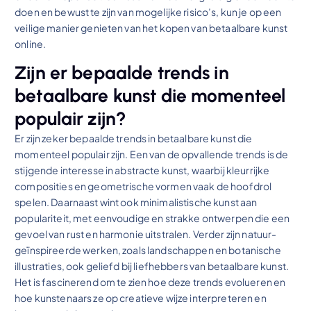
doen en bewust te zijn van mogelijke risico’s, kun je op een
veilige manier genieten van het kopen van betaalbare kunst
online.
Zijn er bepaalde trends in
betaalbare kunst die momenteel
populair zijn?
Er zijn zeker bepaalde trends in betaalbare kunst die
momenteel populair zijn. Een van de opvallende trends is de
stijgende interesse in abstracte kunst, waarbij kleurrijke
composities en geometrische vormen vaak de hoofdrol
spelen. Daarnaast wint ook minimalistische kunst aan
populariteit, met eenvoudige en strakke ontwerpen die een
gevoel van rust en harmonie uitstralen. Verder zijn natuur-
geïnspireerde werken, zoals landschappen en botanische
illustraties, ook geliefd bij liefhebbers van betaalbare kunst.
Het is fascinerend om te zien hoe deze trends evolueren en
hoe kunstenaars ze op creatieve wijze interpreteren en