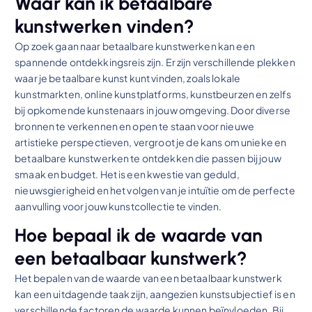
Waar kan ik betaalbare
kunstwerken vinden?
Op zoek gaan naar betaalbare kunstwerken kan een
spannende ontdekkingsreis zijn. Er zijn verschillende plekken
waar je betaalbare kunst kunt vinden, zoals lokale
kunstmarkten, online kunstplatforms, kunstbeurzen en zelfs
bij opkomende kunstenaars in jouw omgeving. Door diverse
bronnen te verkennen en open te staan voor nieuwe
artistieke perspectieven, vergroot je de kans om unieke en
betaalbare kunstwerken te ontdekken die passen bij jouw
smaak en budget. Het is een kwestie van geduld,
nieuwsgierigheid en het volgen van je intuïtie om de perfecte
aanvulling voor jouw kunstcollectie te vinden.
Hoe bepaal ik de waarde van
een betaalbaar kunstwerk?
Het bepalen van de waarde van een betaalbaar kunstwerk
kan een uitdagende taak zijn, aangezien kunstsubjectief is en
verschillende factoren de waarde kunnen beïnvloeden. Bij