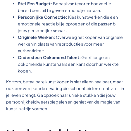
Stel Een Budget:
Bepaal van tevoren hoeveel je
bereid bent uit te geven en houd je hieraan.
Persoonlijke Connectie:
Kies kunstwerken die een
emotionele reactie bij je oproepen of die passen bij
jouw persoonlijke smaak.
Originele Werken:
Overweeg het kopen van originele
werken in plaats van reproducties voor meer
authenticiteit.
Ondersteun Opkomend Talent:
Geef jonge en
opkomende kunstenaars een kans door hun werk te
kopen.
Kortom, betaalbare kunst kopen is niet alleen haalbaar, maar
ook een verrijkende ervaring die schoonheid en creativiteit in
je leven brengt. Ga op zoek naar unieke stukken die jouw
persoonlijkheid weerspiegelen en geniet van de magie van
kunst in al zijn vormen.