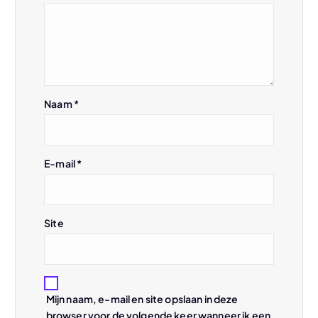
v
i
g
Naam
*
a
t
E-mail
*
i
e
Site
Mijn naam, e-mail en site opslaan in deze
browser voor de volgende keer wanneer ik een