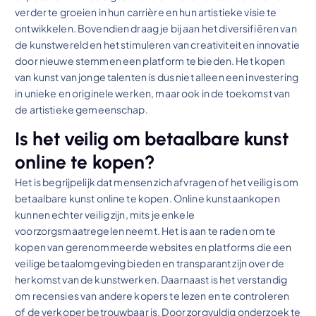
verder te groeien in hun carrière en hun artistieke visie te
ontwikkelen. Bovendien draag je bij aan het diversifiëren van
de kunstwereld en het stimuleren van creativiteit en innovatie
door nieuwe stemmen een platform te bieden. Het kopen
van kunst van jonge talenten is dus niet alleen een investering
in unieke en originele werken, maar ook in de toekomst van
de artistieke gemeenschap.
Is het veilig om betaalbare kunst
online te kopen?
Het is begrijpelijk dat mensen zich afvragen of het veilig is om
betaalbare kunst online te kopen. Online kunstaankopen
kunnen echter veilig zijn, mits je enkele
voorzorgsmaatregelen neemt. Het is aan te raden om te
kopen van gerenommeerde websites en platforms die een
veilige betaalomgeving bieden en transparant zijn over de
herkomst van de kunstwerken. Daarnaast is het verstandig
om recensies van andere kopers te lezen en te controleren
of de verkoper betrouwbaar is. Door zorgvuldig onderzoek te