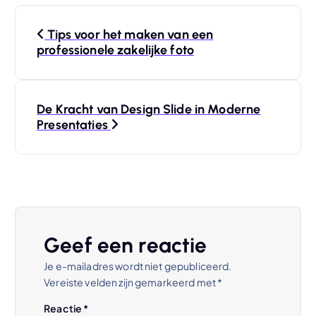
B
Tips voor het maken van een
e
professionele zakelijke foto
r
De Kracht van Design Slide in Moderne
i
Presentaties
c
h
t
Geef een reactie
n
Je e-mailadres wordt niet gepubliceerd.
Vereiste velden zijn gemarkeerd met
*
a
Reactie
*