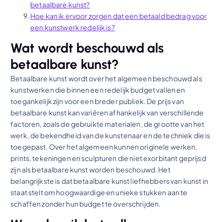
betaalbare kunst?
Hoe kan ik ervoor zorgen dat een betaald bedrag voor
een kunstwerk redelijk is?
Wat wordt beschouwd als
betaalbare kunst?
Betaalbare kunst wordt over het algemeen beschouwd als
kunstwerken die binnen een redelijk budget vallen en
toegankelijk zijn voor een breder publiek. De prijs van
betaalbare kunst kan variëren afhankelijk van verschillende
factoren, zoals de gebruikte materialen, de grootte van het
werk, de bekendheid van de kunstenaar en de techniek die is
toegepast. Over het algemeen kunnen originele werken,
prints, tekeningen en sculpturen die niet exorbitant geprijsd
zijn als betaalbare kunst worden beschouwd. Het
belangrijkste is dat betaalbare kunst liefhebbers van kunst in
staat stelt om hoogwaardige en unieke stukken aan te
schaffen zonder hun budget te overschrijden.