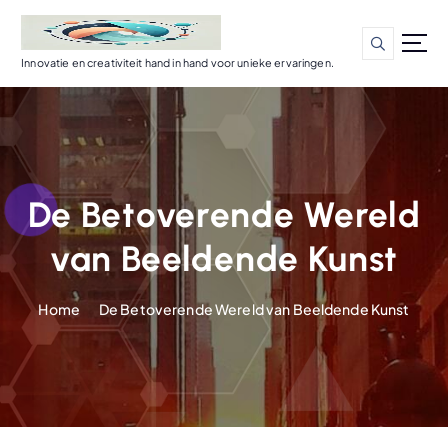
G
a
n
Innovatie en creativiteit hand in hand voor unieke ervaringen.
a
a
r
d
e
i
De Betoverende Wereld
n
h
van Beeldende Kunst
o
u
d
Home
De Betoverende Wereld van Beeldende Kunst