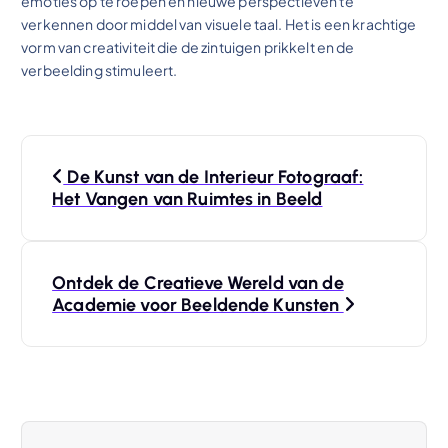
emoties op te roepen en nieuwe perspectieven te
verkennen door middel van visuele taal. Het is een krachtige
vorm van creativiteit die de zintuigen prikkelt en de
verbeelding stimuleert.
B
De Kunst van de Interieur Fotograaf:
e
Het Vangen van Ruimtes in Beeld
r
Ontdek de Creatieve Wereld van de
i
Academie voor Beeldende Kunsten
c
h