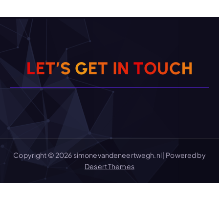
L
E
T
’
S
G
E
T
I
N
T
O
U
C
H
Copyright © 2026 simonevandeneertwegh.nl | Powered by
Desert Themes