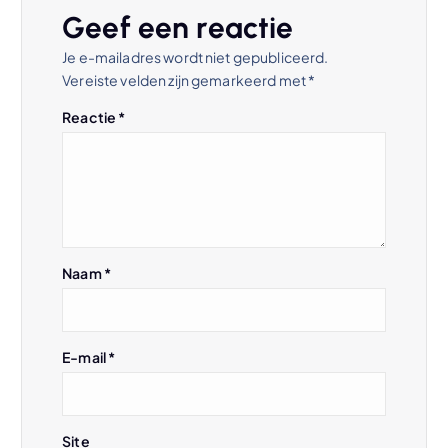
t
Geef een reactie
n
Je e-mailadres wordt niet gepubliceerd.
Vereiste velden zijn gemarkeerd met
*
a
Reactie
*
v
i
g
Naam
*
a
t
E-mail
*
i
e
Site