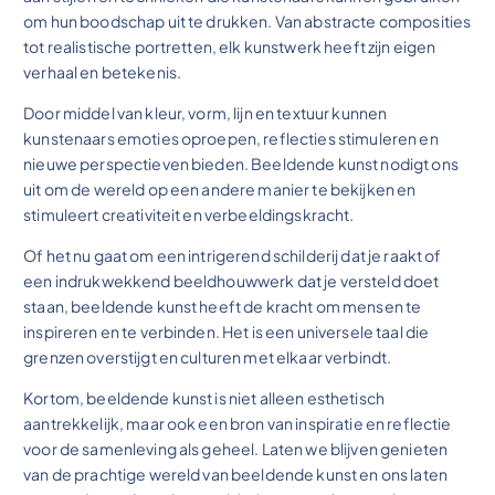
om hun boodschap uit te drukken. Van abstracte composities
tot realistische portretten, elk kunstwerk heeft zijn eigen
verhaal en betekenis.
Door middel van kleur, vorm, lijn en textuur kunnen
kunstenaars emoties oproepen, reflecties stimuleren en
nieuwe perspectieven bieden. Beeldende kunst nodigt ons
uit om de wereld op een andere manier te bekijken en
stimuleert creativiteit en verbeeldingskracht.
Of het nu gaat om een intrigerend schilderij dat je raakt of
een indrukwekkend beeldhouwwerk dat je versteld doet
staan, beeldende kunst heeft de kracht om mensen te
inspireren en te verbinden. Het is een universele taal die
grenzen overstijgt en culturen met elkaar verbindt.
Kortom, beeldende kunst is niet alleen esthetisch
aantrekkelijk, maar ook een bron van inspiratie en reflectie
voor de samenleving als geheel. Laten we blijven genieten
van de prachtige wereld van beeldende kunst en ons laten