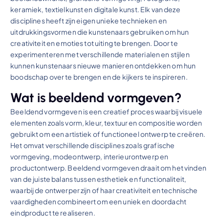
keramiek, textielkunst en digitale kunst. Elk van deze
disciplines heeft zijn eigen unieke technieken en
uitdrukkingsvormen die kunstenaars gebruiken om hun
creativiteit en emoties tot uiting te brengen. Door te
experimenteren met verschillende materialen en stijlen
kunnen kunstenaars nieuwe manieren ontdekken om hun
boodschap over te brengen en de kijkers te inspireren.
Wat is beeldend vormgeven?
Beeldend vormgeven is een creatief proces waarbij visuele
elementen zoals vorm, kleur, textuur en compositie worden
gebruikt om een artistiek of functioneel ontwerp te creëren.
Het omvat verschillende disciplines zoals grafische
vormgeving, modeontwerp, interieurontwerp en
productontwerp. Beeldend vormgeven draait om het vinden
van de juiste balans tussen esthetiek en functionaliteit,
waarbij de ontwerper zijn of haar creativiteit en technische
vaardigheden combineert om een uniek en doordacht
eindproduct te realiseren.