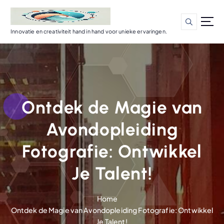
G
a
n
Innovatie en creativiteit hand in hand voor unieke ervaringen.
a
a
r
d
e
i
Ontdek de Magie van
n
h
Avondopleiding
o
u
Fotografie: Ontwikkel
d
Je Talent!
Home
Ontdek de Magie van Avondopleiding Fotografie: Ontwikkel
Je Talent!