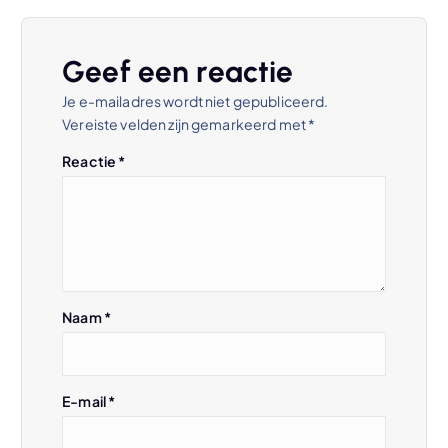
t
Geef een reactie
n
Je e-mailadres wordt niet gepubliceerd.
Vereiste velden zijn gemarkeerd met
*
a
Reactie
*
v
i
g
Naam
*
a
t
E-mail
*
i