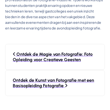
kunnen studenten praktijkervaring opdoen en nieuwe
technieken leren, terwijl gastcolleges een uniek inzicht
bieden in de diverse aspecten van het vakgebied. Deze
aanvullende evenementen dragen bij aan een inspirerende
en leerzame ervaring tijdens de avondopleiding fotografie.
B
Ontdek de Magie van Fotografie: Foto
e
Opleiding voor Creatieve Geesten
r
Ontdek de Kunst van Fotografie met een
i
Basisopleiding Fotografie
c
h