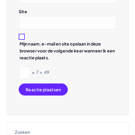
e
Site
Mijn naam, e-mail en site opslaan in deze
browser voor de volgende keer wanneer ik een
reactie plaats.
×
7
=
49
Zoeken