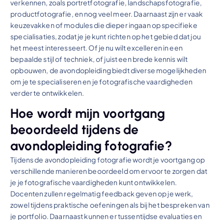
verkennen, zoals portretfotografie, landschapsfotografie,
productfotografie, en nog veel meer. Daarnaast zijn er vaak
keuzevakken of modules die dieper ingaan op specifieke
specialisaties, zodat je je kunt richten op het gebied dat jou
het meest interesseert. Of je nu wilt excelleren in een
bepaalde stijl of techniek, of juist een brede kennis wilt
opbouwen, de avondopleiding biedt diverse mogelijkheden
om je te specialiseren en je fotografische vaardigheden
verder te ontwikkelen.
Hoe wordt mijn voortgang
beoordeeld tijdens de
avondopleiding fotografie?
Tijdens de avondopleiding fotografie wordt je voortgang op
verschillende manieren beoordeeld om ervoor te zorgen dat
je je fotografische vaardigheden kunt ontwikkelen.
Docenten zullen regelmatig feedback geven op je werk,
zowel tijdens praktische oefeningen als bij het bespreken van
je portfolio. Daarnaast kunnen er tussentijdse evaluaties en