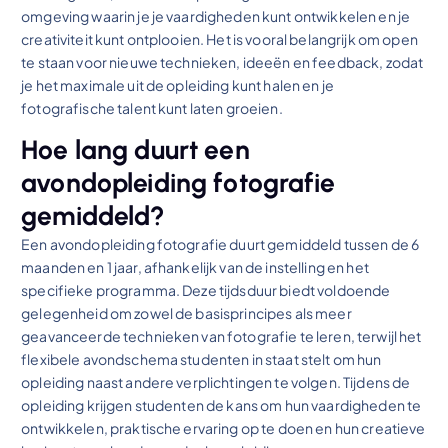
omgeving waarin je je vaardigheden kunt ontwikkelen en je
creativiteit kunt ontplooien. Het is vooral belangrijk om open
te staan voor nieuwe technieken, ideeën en feedback, zodat
je het maximale uit de opleiding kunt halen en je
fotografische talent kunt laten groeien.
Hoe lang duurt een
avondopleiding fotografie
gemiddeld?
Een avondopleiding fotografie duurt gemiddeld tussen de 6
maanden en 1 jaar, afhankelijk van de instelling en het
specifieke programma. Deze tijdsduur biedt voldoende
gelegenheid om zowel de basisprincipes als meer
geavanceerde technieken van fotografie te leren, terwijl het
flexibele avondschema studenten in staat stelt om hun
opleiding naast andere verplichtingen te volgen. Tijdens de
opleiding krijgen studenten de kans om hun vaardigheden te
ontwikkelen, praktische ervaring op te doen en hun creatieve