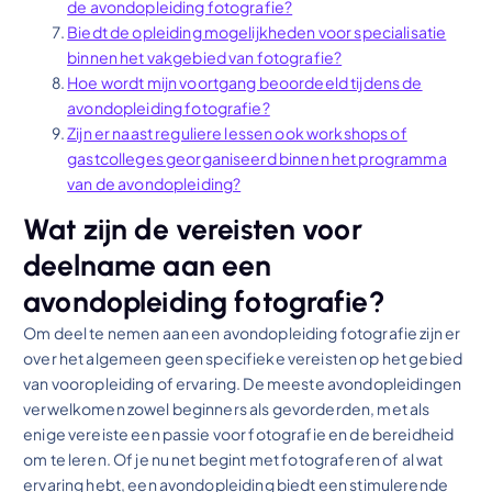
de avondopleiding fotografie?
Biedt de opleiding mogelijkheden voor specialisatie
binnen het vakgebied van fotografie?
Hoe wordt mijn voortgang beoordeeld tijdens de
avondopleiding fotografie?
Zijn er naast reguliere lessen ook workshops of
gastcolleges georganiseerd binnen het programma
van de avondopleiding?
Wat zijn de vereisten voor
deelname aan een
avondopleiding fotografie?
Om deel te nemen aan een avondopleiding fotografie zijn er
over het algemeen geen specifieke vereisten op het gebied
van vooropleiding of ervaring. De meeste avondopleidingen
verwelkomen zowel beginners als gevorderden, met als
enige vereiste een passie voor fotografie en de bereidheid
om te leren. Of je nu net begint met fotograferen of al wat
ervaring hebt, een avondopleiding biedt een stimulerende