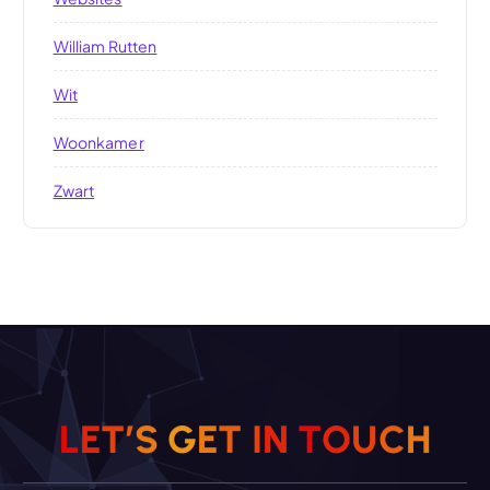
William Rutten
Wit
Woonkamer
Zwart
L
E
T
’
S
G
E
T
I
N
T
O
U
C
H