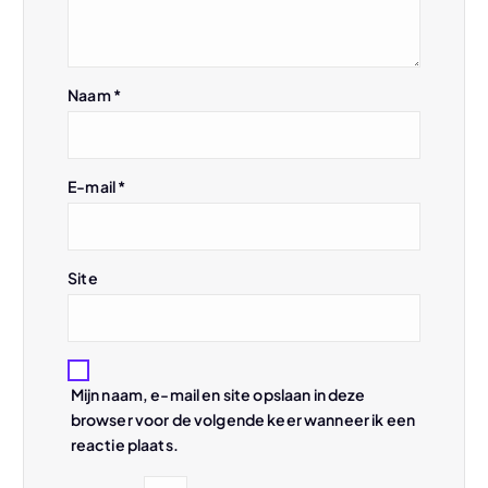
i
g
Naam
*
a
t
E-mail
*
i
e
Site
Mijn naam, e-mail en site opslaan in deze
browser voor de volgende keer wanneer ik een
reactie plaats.