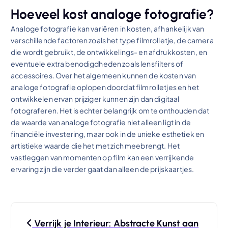
Hoeveel kost analoge fotografie?
Analoge fotografie kan variëren in kosten, afhankelijk van
verschillende factoren zoals het type filmrolletje, de camera
die wordt gebruikt, de ontwikkelings- en afdrukkosten, en
eventuele extra benodigdheden zoals lensfilters of
accessoires. Over het algemeen kunnen de kosten van
analoge fotografie oplopen doordat filmrolletjes en het
ontwikkelen ervan prijziger kunnen zijn dan digitaal
fotograferen. Het is echter belangrijk om te onthouden dat
de waarde van analoge fotografie niet alleen ligt in de
financiële investering, maar ook in de unieke esthetiek en
artistieke waarde die het met zich meebrengt. Het
vastleggen van momenten op film kan een verrijkende
ervaring zijn die verder gaat dan alleen de prijskaartjes.
B
Verrijk je Interieur: Abstracte Kunst aan