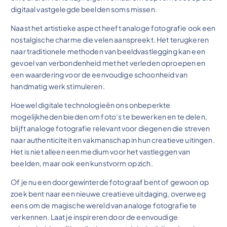
digitaal vastgelegde beelden soms missen.
Naast het artistieke aspect heeft analoge fotografie ook een
nostalgische charme die velen aanspreekt. Het terugkeren
naar traditionele methoden van beeldvastlegging kan een
gevoel van verbondenheid met het verleden oproepen en
een waardering voor de eenvoudige schoonheid van
handmatig werk stimuleren.
Hoewel digitale technologieën ons onbeperkte
mogelijkheden bieden om foto’s te bewerken en te delen,
blijft analoge fotografie relevant voor diegenen die streven
naar authenticiteit en vakmanschap in hun creatieve uitingen.
Het is niet alleen een medium voor het vastleggen van
beelden, maar ook een kunstvorm op zich.
Of je nu een doorgewinterde fotograaf bent of gewoon op
zoek bent naar een nieuwe creatieve uitdaging, overweeg
eens om de magische wereld van analoge fotografie te
verkennen. Laat je inspireren door de eenvoudige