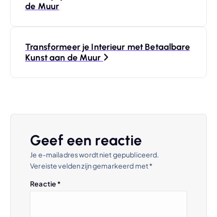
e
de Muur
r
Transformeer je Interieur met Betaalbare
i
Kunst aan de Muur
c
h
t
Geef een reactie
n
Je e-mailadres wordt niet gepubliceerd.
Vereiste velden zijn gemarkeerd met
*
a
Reactie
*
v