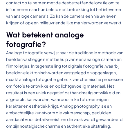
contact op te nemen met de desbetreffende locatie om te
informeren naar hun beleid met betrekking tot het inleveren
van analoge camera’s. Zo kan de camera een nieuw leven
krijgen of op een milieuvriendelijke manier worden verwerkt.
Wat betekent analoge
fotografie?
Analoge fotografie verwijst naar de traditionele methode van
beelden vastleggen met behulp van een analoge camera en
filmrolletjes. In tegenstelling tot digitale fotografie, waarbij
beelden elektronisch worden vastgelegd en opgeslagen,
maakt analoge fotografie gebruik van chemische processen
om foto’s te ontwikkelen op lichtgevoelig materiaal. Het
resultaat is een uniek negatief dat handmatig ontwikkeld en
afgedrukt kan worden, waardoor elke foto een eigen
karakter en esthetiek krijgt. Analog photography is een
ambachtelijke kunstvorm die vakmanschap, geduld en
aandacht voor detail vereist, en die vaak wordt gewaardeerd
om zijn nostalgische charme en authentieke uitstraling.