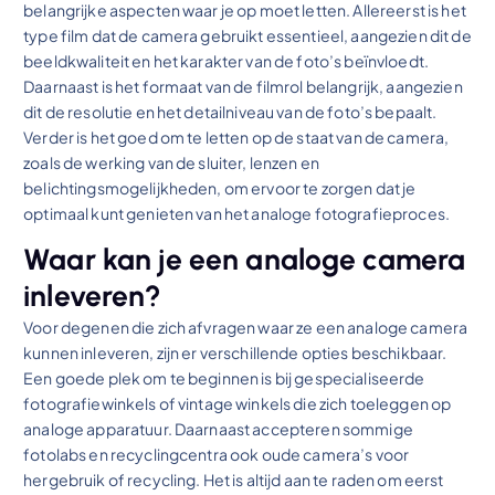
belangrijke aspecten waar je op moet letten. Allereerst is het
type film dat de camera gebruikt essentieel, aangezien dit de
beeldkwaliteit en het karakter van de foto’s beïnvloedt.
Daarnaast is het formaat van de filmrol belangrijk, aangezien
dit de resolutie en het detailniveau van de foto’s bepaalt.
Verder is het goed om te letten op de staat van de camera,
zoals de werking van de sluiter, lenzen en
belichtingsmogelijkheden, om ervoor te zorgen dat je
optimaal kunt genieten van het analoge fotografieproces.
Waar kan je een analoge camera
inleveren?
Voor degenen die zich afvragen waar ze een analoge camera
kunnen inleveren, zijn er verschillende opties beschikbaar.
Een goede plek om te beginnen is bij gespecialiseerde
fotografiewinkels of vintage winkels die zich toeleggen op
analoge apparatuur. Daarnaast accepteren sommige
fotolabs en recyclingcentra ook oude camera’s voor
hergebruik of recycling. Het is altijd aan te raden om eerst