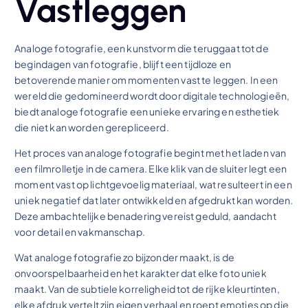
Vastleggen
Analoge fotografie, een kunstvorm die teruggaat tot de
begindagen van fotografie, blijft een tijdloze en
betoverende manier om momenten vast te leggen. In een
wereld die gedomineerd wordt door digitale technologieën,
biedt analoge fotografie een unieke ervaring en esthetiek
die niet kan worden gerepliceerd.
Het proces van analoge fotografie begint met het laden van
een filmrolletje in de camera. Elke klik van de sluiter legt een
moment vast op lichtgevoelig materiaal, wat resulteert in een
uniek negatief dat later ontwikkeld en afgedrukt kan worden.
Deze ambachtelijke benadering vereist geduld, aandacht
voor detail en vakmanschap.
Wat analoge fotografie zo bijzonder maakt, is de
onvoorspelbaarheid en het karakter dat elke foto uniek
maakt. Van de subtiele korreligheid tot de rijke kleurtinten,
elke afdruk vertelt zijn eigen verhaal en roept emoties op die