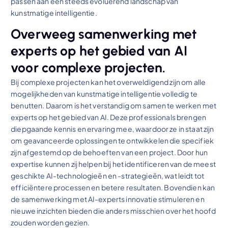
passen aan een steeds evoluerend landschap van
kunstmatige intelligentie.
Overweeg samenwerking met
experts op het gebied van AI
voor complexe projecten.
Bij complexe projecten kan het overweldigend zijn om alle
mogelijkheden van kunstmatige intelligentie volledig te
benutten. Daarom is het verstandig om samen te werken met
experts op het gebied van AI. Deze professionals brengen
diepgaande kennis en ervaring mee, waardoor ze in staat zijn
om geavanceerde oplossingen te ontwikkelen die specifiek
zijn afgestemd op de behoeften van een project. Door hun
expertise kunnen zij helpen bij het identificeren van de meest
geschikte AI-technologieën en -strategieën, wat leidt tot
efficiëntere processen en betere resultaten. Bovendien kan
de samenwerking met AI-experts innovatie stimuleren en
nieuwe inzichten bieden die anders misschien over het hoofd
zouden worden gezien.