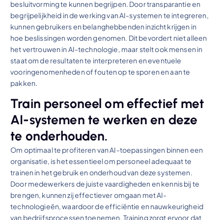
besluitvorming te kunnen begrijpen. Door transparantie en
begrijpelijkheid in de werking van AI-systemen te integreren,
kunnen gebruikers en belanghebbenden inzicht krijgen in
hoe beslissingen worden genomen. Dit bevordert niet alleen
het vertrouwen in AI-technologie, maar stelt ook mensen in
staat om de resultaten te interpreteren en eventuele
vooringenomenheden of fouten op te sporen en aan te
pakken.
Train personeel om effectief met
AI-systemen te werken en deze
te onderhouden.
Om optimaal te profiteren van AI-toepassingen binnen een
organisatie, is het essentieel om personeel adequaat te
trainen in het gebruik en onderhoud van deze systemen.
Door medewerkers de juiste vaardigheden en kennis bij te
brengen, kunnen zij effectiever omgaan met AI-
technologieën, waardoor de efficiëntie en nauwkeurigheid
van bedrijfsprocessen toenemen. Training zorgt ervoor dat