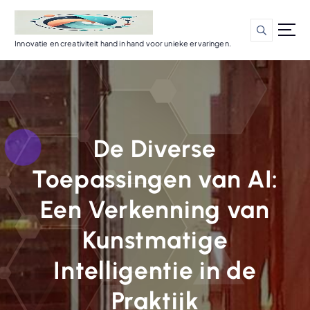
G
a
n
Innovatie en creativiteit hand in hand voor unieke ervaringen.
a
a
r
d
e
i
De Diverse
n
h
Toepassingen van AI:
o
u
Een Verkenning van
d
Kunstmatige
Intelligentie in de
Praktijk