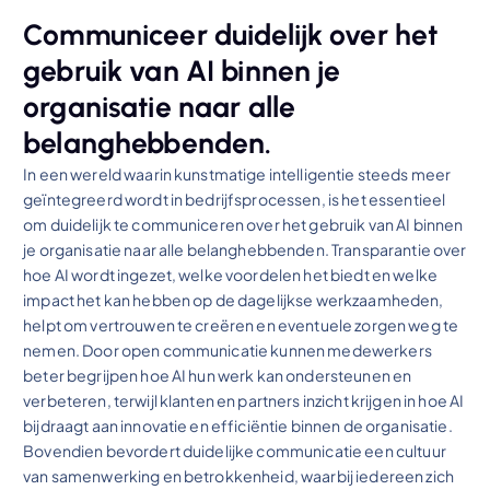
Communiceer duidelijk over het
gebruik van AI binnen je
organisatie naar alle
belanghebbenden.
In een wereld waarin kunstmatige intelligentie steeds meer
geïntegreerd wordt in bedrijfsprocessen, is het essentieel
om duidelijk te communiceren over het gebruik van AI binnen
je organisatie naar alle belanghebbenden. Transparantie over
hoe AI wordt ingezet, welke voordelen het biedt en welke
impact het kan hebben op de dagelijkse werkzaamheden,
helpt om vertrouwen te creëren en eventuele zorgen weg te
nemen. Door open communicatie kunnen medewerkers
beter begrijpen hoe AI hun werk kan ondersteunen en
verbeteren, terwijl klanten en partners inzicht krijgen in hoe AI
bijdraagt aan innovatie en efficiëntie binnen de organisatie.
Bovendien bevordert duidelijke communicatie een cultuur
van samenwerking en betrokkenheid, waarbij iedereen zich