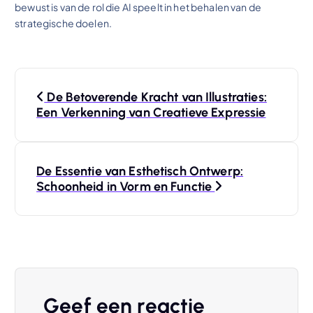
bewust is van de rol die AI speelt in het behalen van de
strategische doelen.
B
De Betoverende Kracht van Illustraties:
e
Een Verkenning van Creatieve Expressie
r
De Essentie van Esthetisch Ontwerp:
i
Schoonheid in Vorm en Functie
c
h
t
Geef een reactie