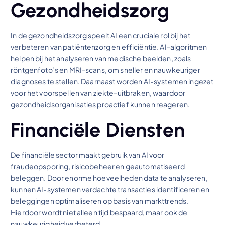
Gezondheidszorg
In de gezondheidszorg speelt AI een cruciale rol bij het
verbeteren van patiëntenzorg en efficiëntie. AI-algoritmen
helpen bij het analyseren van medische beelden, zoals
röntgenfoto’s en MRI-scans, om sneller en nauwkeuriger
diagnoses te stellen. Daarnaast worden AI-systemen ingezet
voor het voorspellen van ziekte-uitbraken, waardoor
gezondheidsorganisaties proactief kunnen reageren.
Financiële Diensten
De financiële sector maakt gebruik van AI voor
fraudeopsporing, risicobeheer en geautomatiseerd
beleggen. Door enorme hoeveelheden data te analyseren,
kunnen AI-systemen verdachte transacties identificeren en
beleggingen optimaliseren op basis van markttrends.
Hierdoor wordt niet alleen tijd bespaard, maar ook de
nauwkeurigheid verbeterd.