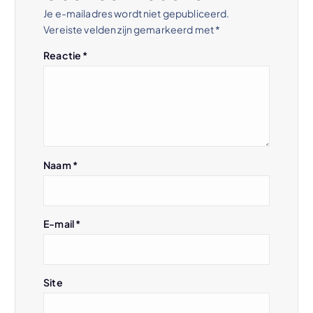
n
Je e-mailadres wordt niet gepubliceerd.
Vereiste velden zijn gemarkeerd met
*
a
Reactie
*
v
i
g
Naam
*
a
t
E-mail
*
i
e
Site