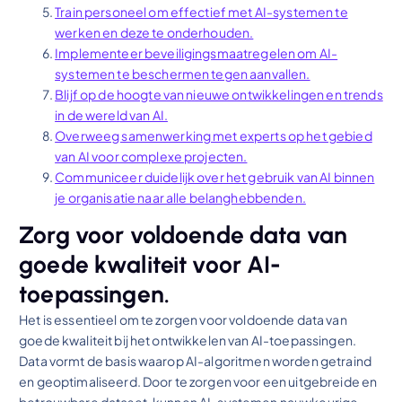
Train personeel om effectief met AI-systemen te
werken en deze te onderhouden.
Implementeer beveiligingsmaatregelen om AI-
systemen te beschermen tegen aanvallen.
Blijf op de hoogte van nieuwe ontwikkelingen en trends
in de wereld van AI.
Overweeg samenwerking met experts op het gebied
van AI voor complexe projecten.
Communiceer duidelijk over het gebruik van AI binnen
je organisatie naar alle belanghebbenden.
Zorg voor voldoende data van
goede kwaliteit voor AI-
toepassingen.
Het is essentieel om te zorgen voor voldoende data van
goede kwaliteit bij het ontwikkelen van AI-toepassingen.
Data vormt de basis waarop AI-algoritmen worden getraind
en geoptimaliseerd. Door te zorgen voor een uitgebreide en
betrouwbare dataset, kunnen AI-systemen nauwkeurige