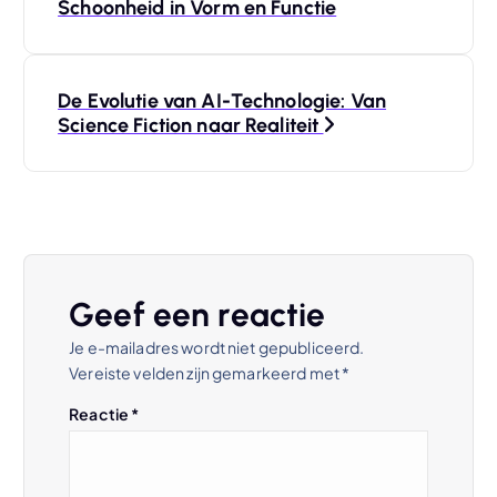
e
Schoonheid in Vorm en Functie
r
De Evolutie van AI-Technologie: Van
i
Science Fiction naar Realiteit
c
h
t
Geef een reactie
n
Je e-mailadres wordt niet gepubliceerd.
Vereiste velden zijn gemarkeerd met
*
a
Reactie
*
v