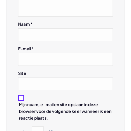
i
g
Naam
*
a
t
E-mail
*
i
e
Site
Mijn naam, e-mail en site opslaan in deze
browser voor de volgende keer wanneer ik een
reactie plaats.