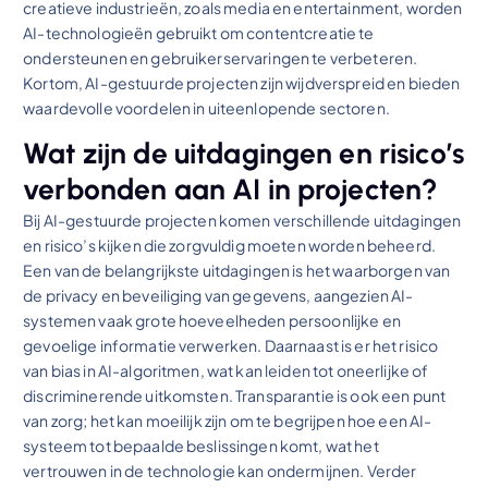
creatieve industrieën, zoals media en entertainment, worden
AI-technologieën gebruikt om contentcreatie te
ondersteunen en gebruikerservaringen te verbeteren.
Kortom, AI-gestuurde projecten zijn wijdverspreid en bieden
waardevolle voordelen in uiteenlopende sectoren.
Wat zijn de uitdagingen en risico’s
verbonden aan AI in projecten?
Bij AI-gestuurde projecten komen verschillende uitdagingen
en risico’s kijken die zorgvuldig moeten worden beheerd.
Een van de belangrijkste uitdagingen is het waarborgen van
de privacy en beveiliging van gegevens, aangezien AI-
systemen vaak grote hoeveelheden persoonlijke en
gevoelige informatie verwerken. Daarnaast is er het risico
van bias in AI-algoritmen, wat kan leiden tot oneerlijke of
discriminerende uitkomsten. Transparantie is ook een punt
van zorg; het kan moeilijk zijn om te begrijpen hoe een AI-
systeem tot bepaalde beslissingen komt, wat het
vertrouwen in de technologie kan ondermijnen. Verder