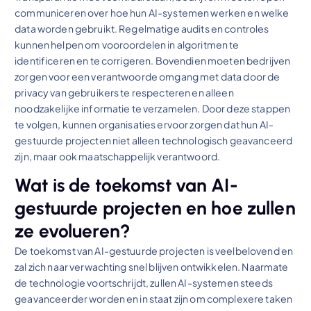
communiceren over hoe hun AI-systemen werken en welke
data worden gebruikt. Regelmatige audits en controles
kunnen helpen om vooroordelen in algoritmen te
identificeren en te corrigeren. Bovendien moeten bedrijven
zorgen voor een verantwoorde omgang met data door de
privacy van gebruikers te respecteren en alleen
noodzakelijke informatie te verzamelen. Door deze stappen
te volgen, kunnen organisaties ervoor zorgen dat hun AI-
gestuurde projecten niet alleen technologisch geavanceerd
zijn, maar ook maatschappelijk verantwoord.
Wat is de toekomst van AI-
gestuurde projecten en hoe zullen
ze evolueren?
De toekomst van AI-gestuurde projecten is veelbelovend en
zal zich naar verwachting snel blijven ontwikkelen. Naarmate
de technologie voortschrijdt, zullen AI-systemen steeds
geavanceerder worden en in staat zijn om complexere taken