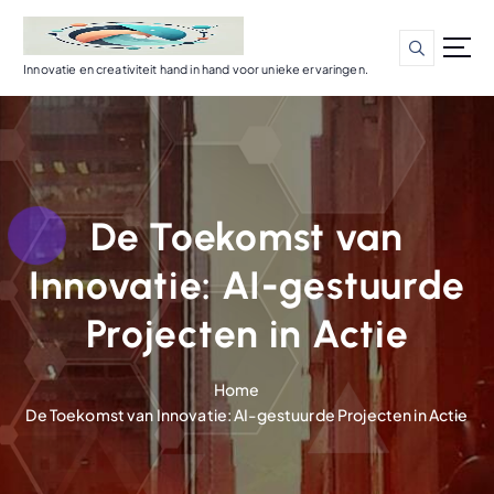
G
a
n
Innovatie en creativiteit hand in hand voor unieke ervaringen.
a
a
r
d
e
i
De Toekomst van
n
h
Innovatie: AI-gestuurde
o
u
Projecten in Actie
d
Home
De Toekomst van Innovatie: AI-gestuurde Projecten in Actie