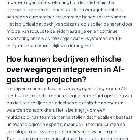
moeten organisaties rekening houden met ethische
overwegingen en de impact van AI op werkgelegenheid,
aangezien automatisering sommige banen kan vervangen.
Het is cruciaal dat bedrijven deze risico’s actief beheren door
middel van robuuste beleidsmaatregelen en continue
monitoring om ervoor te zorgen dat AI-systemen eerlijk,
veilig en verantwoordelijk worden ingezet.
Hoe kunnen bedrijven ethische
overwegingen integreren in AI-
gestuurde projecten?
Bedrijven kunnen ethische overwegingen integreren in AI-
gestuurde projecten door te beginnen met het opstellen van
duidelijke richtlijnen en principes die ethische normen en
waarden benadrukken. Het is belangrijk om een
multidisciplinair team samen te stellen dat niet alleen bestaat
uit technologische experts, maar ook uit ethici, juristen en
sociologen om diverse perspectieven te waarborgen.
Transparantie moet centraal staan; bedrijven moeten open