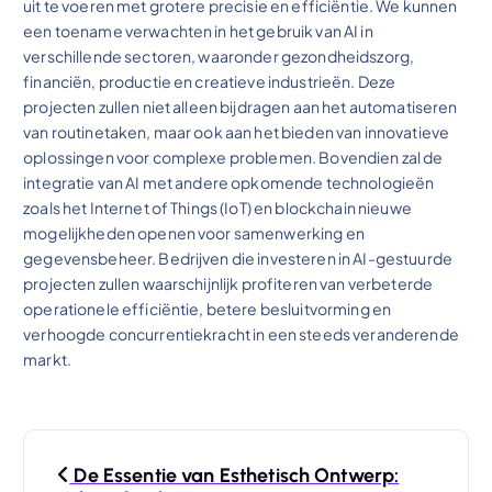
uit te voeren met grotere precisie en efficiëntie. We kunnen
een toename verwachten in het gebruik van AI in
verschillende sectoren, waaronder gezondheidszorg,
financiën, productie en creatieve industrieën. Deze
projecten zullen niet alleen bijdragen aan het automatiseren
van routinetaken, maar ook aan het bieden van innovatieve
oplossingen voor complexe problemen. Bovendien zal de
integratie van AI met andere opkomende technologieën
zoals het Internet of Things (IoT) en blockchain nieuwe
mogelijkheden openen voor samenwerking en
gegevensbeheer. Bedrijven die investeren in AI-gestuurde
projecten zullen waarschijnlijk profiteren van verbeterde
operationele efficiëntie, betere besluitvorming en
verhoogde concurrentiekracht in een steeds veranderende
markt.
B
De Essentie van Esthetisch Ontwerp: