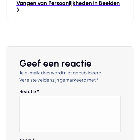
i
Vangen van Persoonlijkheden in Beelden
c
h
t
n
Geef een reactie
Je e-mailadres wordt niet gepubliceerd.
a
Vereiste velden zijn gemarkeerd met
*
v
Reactie
*
i
g