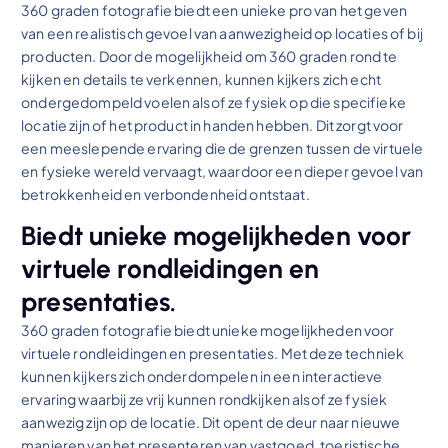
360 graden fotografie biedt een unieke pro van het geven
van een realistisch gevoel van aanwezigheid op locaties of bij
producten. Door de mogelijkheid om 360 graden rond te
kijken en details te verkennen, kunnen kijkers zich echt
ondergedompeld voelen alsof ze fysiek op die specifieke
locatie zijn of het product in handen hebben. Dit zorgt voor
een meeslepende ervaring die de grenzen tussen de virtuele
en fysieke wereld vervaagt, waardoor een dieper gevoel van
betrokkenheid en verbondenheid ontstaat.
Biedt unieke mogelijkheden voor
virtuele rondleidingen en
presentaties.
360 graden fotografie biedt unieke mogelijkheden voor
virtuele rondleidingen en presentaties. Met deze techniek
kunnen kijkers zich onderdompelen in een interactieve
ervaring waarbij ze vrij kunnen rondkijken alsof ze fysiek
aanwezig zijn op de locatie. Dit opent de deur naar nieuwe
manieren van het presenteren van vastgoed, toeristische