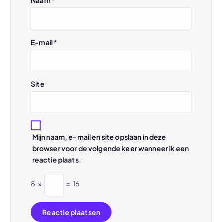
a
Naam
*
t
E-mail
*
i
e
Site
Mijn naam, e-mail en site opslaan in deze
browser voor de volgende keer wanneer ik een
reactie plaats.
8
×
=
16