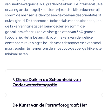
van snel bewegende 360 graden beelden. De intense visuele
ervaring en de mogelijkheid om vrij rond te kijken kunnen bij
sommige mensen leiden tot een gevoel van desoriëntatie of
duizeligheid. Dit fenomeen, bekend als motion sickness, kan
de kijkervaring negatief beïnvloeden en sommige
gebruikers afschrikken van het genieten van 360 graden
fotografie. Het is belangrijk voor makers van dergelijke
content om rekening te houden met dit aspect en eventueel
maatregelen te nemen om de impact op gevoelige kijkers te
minimaliseren.
B
Diepe Duik in de Schoonheid van
e
Onderwaterfotografie
r
De Kunst van de Portretfotograaf: Het