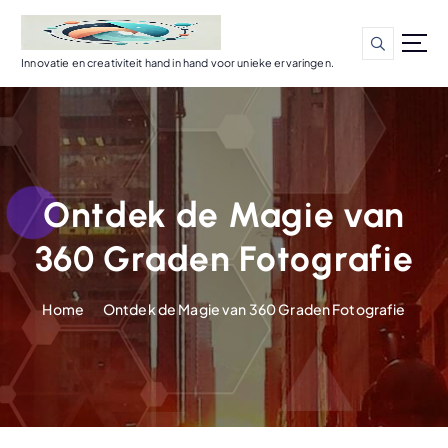
G
a
n
Innovatie en creativiteit hand in hand voor unieke ervaringen.
a
a
r
d
e
i
Ontdek de Magie van
n
h
360 Graden Fotografie
o
u
d
Home
Ontdek de Magie van 360 Graden Fotografie