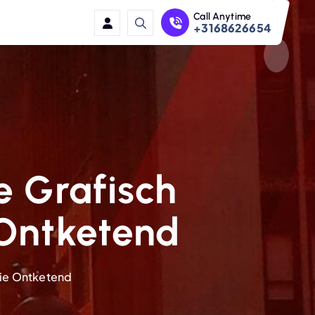
Call Anytime
+3168626654
e Grafisch
 Ontketend
gie Ontketend