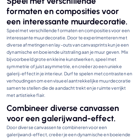
Speel met verschillende
formaten en composities voor
een interessante muurdecoratie.
Speel met verschillende formaten en composities voor een
interessante muurdecoratie. Door te experimenteren met
diverse afmetingen en lay-outs van canvasprints kun je een
dynamische en boeiende uitstraling aan je muur geven. Mix
bijvoorbeeld grote en kleine kunstwerken, speel met
symmetrie of juist asymmetrie, en creëer zo een unieke
galerij-effect in je interieur. Durf te spelen met contrasten en
verhoudingen om een visueel aantrekkelijke muurdecoratie
samen te stellen die de aandacht trekt en je ruimte verrijkt
met artistieke flair.
Combineer diverse canvassen
voor een galerijwand-effect.
Door diverse canvassen te combineren voor een
galerijwand-effect, creëer je een dynamische en boeiende