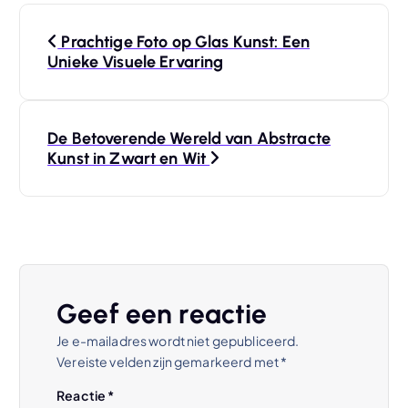
B
Prachtige Foto op Glas Kunst: Een
e
Unieke Visuele Ervaring
r
De Betoverende Wereld van Abstracte
i
Kunst in Zwart en Wit
c
h
t
Geef een reactie
n
Je e-mailadres wordt niet gepubliceerd.
Vereiste velden zijn gemarkeerd met
*
a
Reactie
*