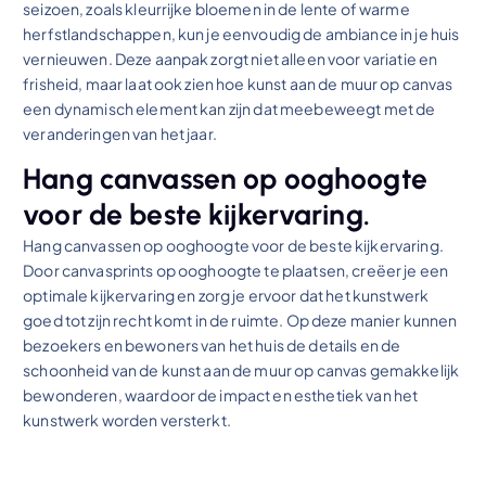
seizoen, zoals kleurrijke bloemen in de lente of warme
herfstlandschappen, kun je eenvoudig de ambiance in je huis
vernieuwen. Deze aanpak zorgt niet alleen voor variatie en
frisheid, maar laat ook zien hoe kunst aan de muur op canvas
een dynamisch element kan zijn dat meebeweegt met de
veranderingen van het jaar.
Hang canvassen op ooghoogte
voor de beste kijkervaring.
Hang canvassen op ooghoogte voor de beste kijkervaring.
Door canvasprints op ooghoogte te plaatsen, creëer je een
optimale kijkervaring en zorg je ervoor dat het kunstwerk
goed tot zijn recht komt in de ruimte. Op deze manier kunnen
bezoekers en bewoners van het huis de details en de
schoonheid van de kunst aan de muur op canvas gemakkelijk
bewonderen, waardoor de impact en esthetiek van het
kunstwerk worden versterkt.