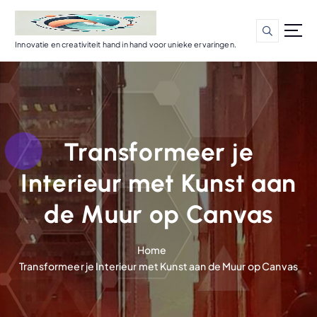
G
a
n
Innovatie en creativiteit hand in hand voor unieke ervaringen.
a
a
r
d
e
i
Transformeer je
n
h
Interieur met Kunst aan
o
u
de Muur op Canvas
d
Home
Transformeer je Interieur met Kunst aan de Muur op Canvas