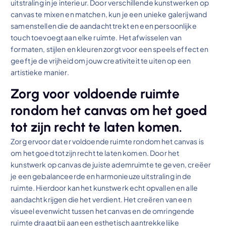
uitstraling in je interieur. Door verschillende kunstwerken op
canvas te mixen en matchen, kun je een unieke galerijwand
samenstellen die de aandacht trekt en een persoonlijke
touch toevoegt aan elke ruimte. Het afwisselen van
formaten, stijlen en kleuren zorgt voor een speels effect en
geeft je de vrijheid om jouw creativiteit te uiten op een
artistieke manier.
Zorg voor voldoende ruimte
rondom het canvas om het goed
tot zijn recht te laten komen.
Zorg ervoor dat er voldoende ruimte rondom het canvas is
om het goed tot zijn recht te laten komen. Door het
kunstwerk op canvas de juiste ademruimte te geven, creëer
je een gebalanceerde en harmonieuze uitstraling in de
ruimte. Hierdoor kan het kunstwerk echt opvallen en alle
aandacht krijgen die het verdient. Het creëren van een
visueel evenwicht tussen het canvas en de omringende
ruimte draagt bij aan een esthetisch aantrekkelijke