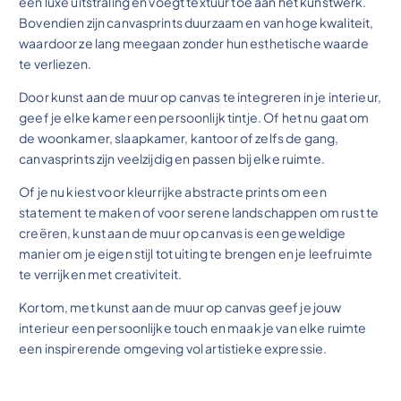
een luxe uitstraling en voegt textuur toe aan het kunstwerk.
Bovendien zijn canvasprints duurzaam en van hoge kwaliteit,
waardoor ze lang meegaan zonder hun esthetische waarde
te verliezen.
Door kunst aan de muur op canvas te integreren in je interieur,
geef je elke kamer een persoonlijk tintje. Of het nu gaat om
de woonkamer, slaapkamer, kantoor of zelfs de gang,
canvasprints zijn veelzijdig en passen bij elke ruimte.
Of je nu kiest voor kleurrijke abstracte prints om een
statement te maken of voor serene landschappen om rust te
creëren, kunst aan de muur op canvas is een geweldige
manier om je eigen stijl tot uiting te brengen en je leefruimte
te verrijken met creativiteit.
Kortom, met kunst aan de muur op canvas geef je jouw
interieur een persoonlijke touch en maak je van elke ruimte
een inspirerende omgeving vol artistieke expressie.