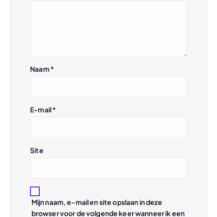
v
i
g
Naam
*
a
t
E-mail
*
i
e
Site
Mijn naam, e-mail en site opslaan in deze
browser voor de volgende keer wanneer ik een