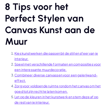
8 Tips voor het
Perfect Stylen van
Canvas Kunst aan de
Muur
Kies kunstwerken die passen bij de stijl en sfeer van je
interieur.
Speel met verschillende formaten en composities voor
een interessante muurdecoratie.
Combineer diverse canvassen voor een galerijwand-
effect.
Zorg voor voldoende ruimte rondom het canvas om het
goed tot zijn recht te laten komen.
Let op de kleuren in het kunstwerk en stem deze af op
de rest van je interieur.