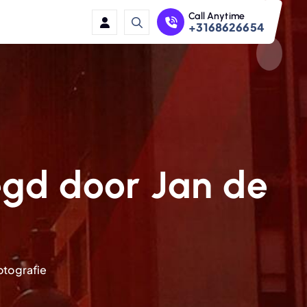
Call Anytime
+3168626654
egd door Jan de
e
otografie