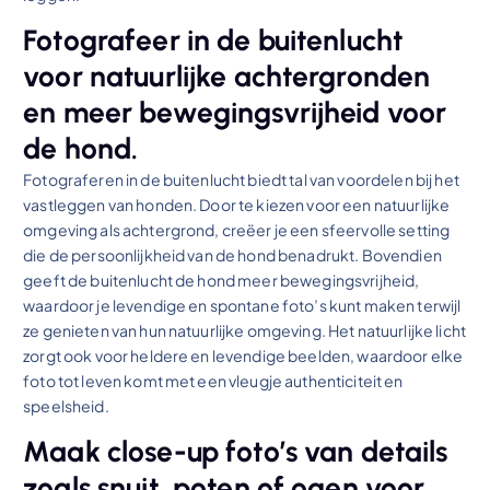
Fotografeer in de buitenlucht
voor natuurlijke achtergronden
en meer bewegingsvrijheid voor
de hond.
Fotograferen in de buitenlucht biedt tal van voordelen bij het
vastleggen van honden. Door te kiezen voor een natuurlijke
omgeving als achtergrond, creëer je een sfeervolle setting
die de persoonlijkheid van de hond benadrukt. Bovendien
geeft de buitenlucht de hond meer bewegingsvrijheid,
waardoor je levendige en spontane foto’s kunt maken terwijl
ze genieten van hun natuurlijke omgeving. Het natuurlijke licht
zorgt ook voor heldere en levendige beelden, waardoor elke
foto tot leven komt met een vleugje authenticiteit en
speelsheid.
Maak close-up foto’s van details
zoals snuit, poten of ogen voor