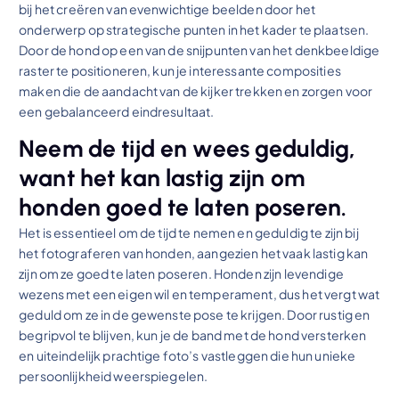
bij het creëren van evenwichtige beelden door het
onderwerp op strategische punten in het kader te plaatsen.
Door de hond op een van de snijpunten van het denkbeeldige
raster te positioneren, kun je interessante composities
maken die de aandacht van de kijker trekken en zorgen voor
een gebalanceerd eindresultaat.
Neem de tijd en wees geduldig,
want het kan lastig zijn om
honden goed te laten poseren.
Het is essentieel om de tijd te nemen en geduldig te zijn bij
het fotograferen van honden, aangezien het vaak lastig kan
zijn om ze goed te laten poseren. Honden zijn levendige
wezens met een eigen wil en temperament, dus het vergt wat
geduld om ze in de gewenste pose te krijgen. Door rustig en
begripvol te blijven, kun je de band met de hond versterken
en uiteindelijk prachtige foto’s vastleggen die hun unieke
persoonlijkheid weerspiegelen.