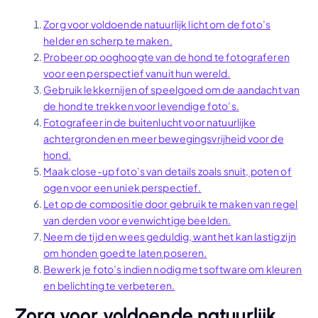
Zorg voor voldoende natuurlijk licht om de foto’s
helder en scherp te maken.
Probeer op ooghoogte van de hond te fotograferen
voor een perspectief vanuit hun wereld.
Gebruik lekkernijen of speelgoed om de aandacht van
de hond te trekken voor levendige foto’s.
Fotografeer in de buitenlucht voor natuurlijke
achtergronden en meer bewegingsvrijheid voor de
hond.
Maak close-up foto’s van details zoals snuit, poten of
ogen voor een uniek perspectief.
Let op de compositie door gebruik te maken van regel
van derden voor evenwichtige beelden.
Neem de tijd en wees geduldig, want het kan lastig zijn
om honden goed te laten poseren.
Bewerk je foto’s indien nodig met software om kleuren
en belichting te verbeteren.
Zorg voor voldoende natuurlijk