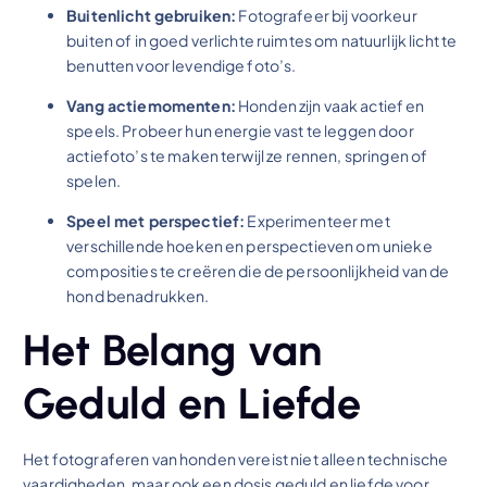
Buitenlicht gebruiken:
Fotografeer bij voorkeur
buiten of in goed verlichte ruimtes om natuurlijk licht te
benutten voor levendige foto’s.
Vang actiemomenten:
Honden zijn vaak actief en
speels. Probeer hun energie vast te leggen door
actiefoto’s te maken terwijl ze rennen, springen of
spelen.
Speel met perspectief:
Experimenteer met
verschillende hoeken en perspectieven om unieke
composities te creëren die de persoonlijkheid van de
hond benadrukken.
Het Belang van
Geduld en Liefde
Het fotograferen van honden vereist niet alleen technische
vaardigheden, maar ook een dosis geduld en liefde voor