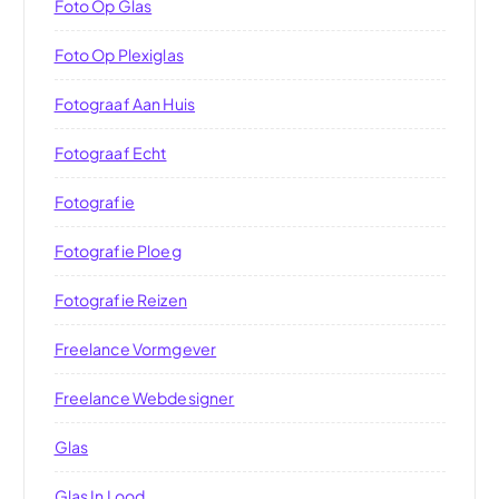
Foto Op Glas
Foto Op Plexiglas
Fotograaf Aan Huis
Fotograaf Echt
Fotografie
Fotografie Ploeg
Fotografie Reizen
Freelance Vormgever
Freelance Webdesigner
Glas
Glas In Lood