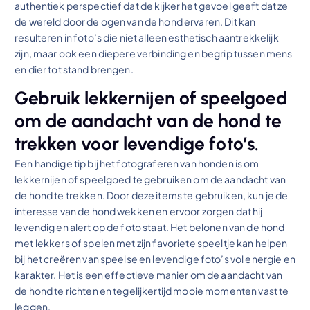
authentiek perspectief dat de kijker het gevoel geeft dat ze
de wereld door de ogen van de hond ervaren. Dit kan
resulteren in foto’s die niet alleen esthetisch aantrekkelijk
zijn, maar ook een diepere verbinding en begrip tussen mens
en dier tot stand brengen.
Gebruik lekkernijen of speelgoed
om de aandacht van de hond te
trekken voor levendige foto’s.
Een handige tip bij het fotograferen van honden is om
lekkernijen of speelgoed te gebruiken om de aandacht van
de hond te trekken. Door deze items te gebruiken, kun je de
interesse van de hond wekken en ervoor zorgen dat hij
levendig en alert op de foto staat. Het belonen van de hond
met lekkers of spelen met zijn favoriete speeltje kan helpen
bij het creëren van speelse en levendige foto’s vol energie en
karakter. Het is een effectieve manier om de aandacht van
de hond te richten en tegelijkertijd mooie momenten vast te
leggen.