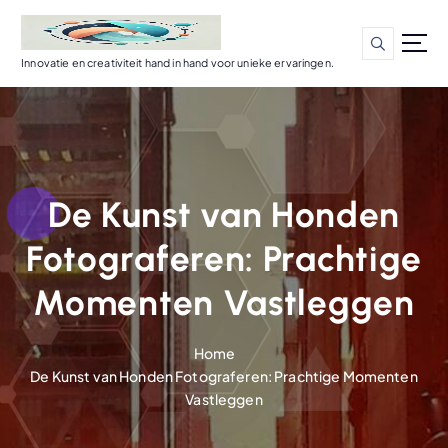
G
a
n
Innovatie en creativiteit hand in hand voor unieke ervaringen.
a
a
r
d
e
i
De Kunst van Honden
n
h
Fotograferen: Prachtige
o
u
Momenten Vastleggen
d
Home
De Kunst van Honden Fotograferen: Prachtige Momenten
Vastleggen