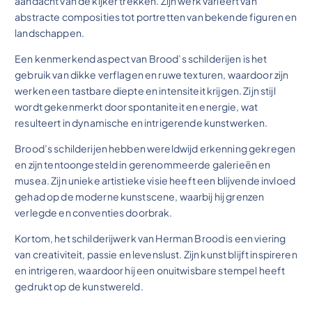
aandacht van de kijker trekken. Zijn werk varieert van
abstracte composities tot portretten van bekende figuren en
landschappen.
Een kenmerkend aspect van Brood’s schilderijen is het
gebruik van dikke verflagen en ruwe texturen, waardoor zijn
werken een tastbare diepte en intensiteit krijgen. Zijn stijl
wordt gekenmerkt door spontaniteit en energie, wat
resulteert in dynamische en intrigerende kunstwerken.
Brood’s schilderijen hebben wereldwijd erkenning gekregen
en zijn tentoongesteld in gerenommeerde galerieën en
musea. Zijn unieke artistieke visie heeft een blijvende invloed
gehad op de moderne kunstscene, waarbij hij grenzen
verlegde en conventies doorbrak.
Kortom, het schilderijwerk van Herman Brood is een viering
van creativiteit, passie en levenslust. Zijn kunst blijft inspireren
en intrigeren, waardoor hij een onuitwisbare stempel heeft
gedrukt op de kunstwereld.