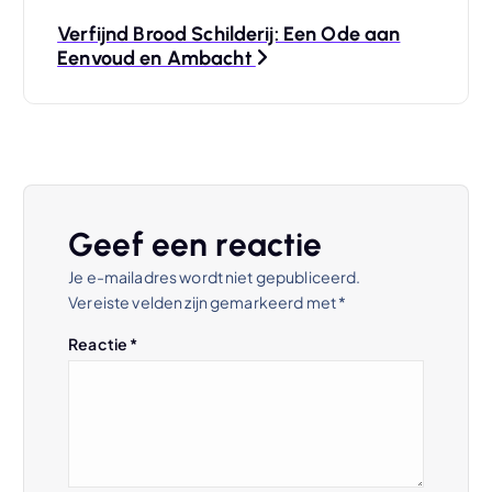
r
Verfijnd Brood Schilderij: Een Ode aan
i
Eenvoud en Ambacht
c
h
t
Geef een reactie
n
Je e-mailadres wordt niet gepubliceerd.
Vereiste velden zijn gemarkeerd met
*
a
Reactie
*
v
i
g