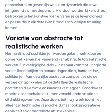
penseelstreken geven zijn werk een dynamiek die zowel
intrigerend als meeslepend is. Hierdoor worden kijkers direct
betrokken bij het kunstwerk en ervaren ze de levendigheid
en passie die in elk detail van Brood’s schilderijen tot uiting
komen.
Variatie van abstracte tot
realistische werken
Herman Brood’s schilderijen worden gekenmerkt door een
opmerkelijke variatie, variërend van abstracte tot realistische
werken. Zijn veelzijdigheid als kunstenaar komt tot uiting in de
verschillende stijlen en benaderingen die hij hanteert in zijn
schilderijen. Van kleurrijke abstracte composities die de
verbeelding prikkelen tot gedetailleerde realistische
portretten die emotie en karakter vastleggen, Brood weet
moeiteloos te schakelen tussen verschillende artistieke
uitdrukkingsvormen. Deze diversiteit in zijn werk toont niet
alleen zijn technische vaardigheid, maar ook zijn creatieve
genialiteit en onbegrensde artistieke visie.