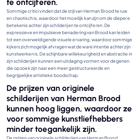
te ontcijferen.
Sommige critici vinden dat de stijl van Herman Brood te ruw
en chaotisch is, waardoor het moeilijk kan zijn om de diepere
betekenis achter zijn schilderijen te ontcijferen. De
expressieve en impulsieve benadering van Brood kan leiden
tot een overweldigende visuele ervaring, waardoor sommige
kijkers zich mogelijk afvragen wat de ware intentie achter zijn
kunstwerken is. De schijnbare willekeurigheid en abstractie in
zijn schilderijen kunnen een uitdaging vormen voor degenen
die op zoek zijn naar een meer gestructureerde en
begrijpelijke artistieke boodschap.
De prijzen van originele
schilderijen van Herman Brood
kunnen hoog liggen, waardoor ze
voor sommige kunstliefhebbers
minder toegankelijk zijn.
De prijzen van originele schilderijen van Herman Brood