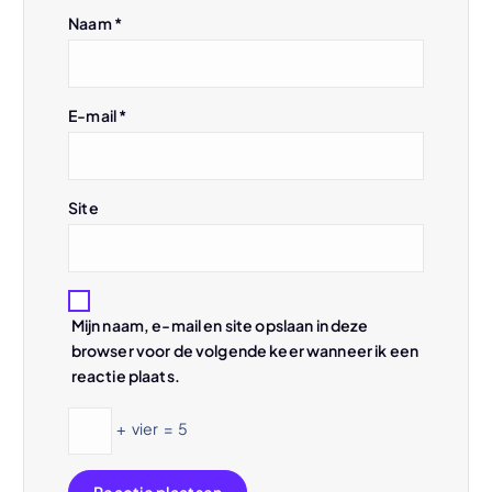
Naam
*
a
t
E-mail
*
i
e
Site
Mijn naam, e-mail en site opslaan in deze
browser voor de volgende keer wanneer ik een
reactie plaats.
+
vier
=
5