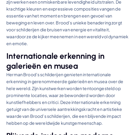
zijn werken een onmiskenbare levendigheid uitstralen. De
krachtige kleuren en expressieve composities vangen de
essentie van het moment en brengen een gevoel van
beweging en leven over. Brood’s unieke benadering zorgt
voor schilderijen die bruisen van energie en vitaliteit,
waardoor ze de kijker meenemen in een wereld vol dynamiek
en emotie.
Internationale erkenning in
galerieën en musea
Herman Brood’s schilderijen genieten internationale
erkenning in gerenommeerde galerieën en musea over de
hele wereld. Zijn kunstwerken worden tentoongesteld op
prominente locaties, waar ze bewonderd worden door
kunstliefhebbers en critici. Deze internationale erkenning
getuigt van de universele aantrekkingskracht en artistieke
waarde van Brood’s schilderijen, die een blijvende impact
hebben op de wereldwijde kunstgemeenschap.