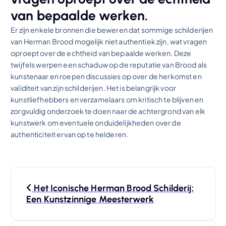
van bepaalde werken.
Er zijn enkele bronnen die beweren dat sommige schilderijen
van Herman Brood mogelijk niet authentiek zijn, wat vragen
oproept over de echtheid van bepaalde werken. Deze
twijfels werpen een schaduw op de reputatie van Brood als
kunstenaar en roepen discussies op over de herkomst en
validiteit van zijn schilderijen. Het is belangrijk voor
kunstliefhebbers en verzamelaars om kritisch te blijven en
zorgvuldig onderzoek te doen naar de achtergrond van elk
kunstwerk om eventuele onduidelijkheden over de
authenticiteit ervan op te helderen.
B
Het Iconische Herman Brood Schilderij:
e
Een Kunstzinnige Meesterwerk