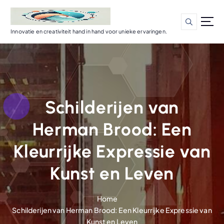
G
a
n
Innovatie en creativiteit hand in hand voor unieke ervaringen.
a
a
r
d
e
i
Schilderijen van
n
h
Herman Brood: Een
o
u
Kleurrijke Expressie van
d
Kunst en Leven
Home
Schilderijen van Herman Brood: Een Kleurrijke Expressie van
Kunst en Leven