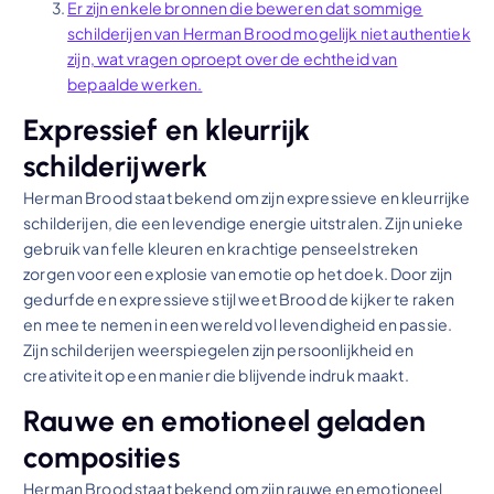
Er zijn enkele bronnen die beweren dat sommige
schilderijen van Herman Brood mogelijk niet authentiek
zijn, wat vragen oproept over de echtheid van
bepaalde werken.
Expressief en kleurrijk
schilderijwerk
Herman Brood staat bekend om zijn expressieve en kleurrijke
schilderijen, die een levendige energie uitstralen. Zijn unieke
gebruik van felle kleuren en krachtige penseelstreken
zorgen voor een explosie van emotie op het doek. Door zijn
gedurfde en expressieve stijl weet Brood de kijker te raken
en mee te nemen in een wereld vol levendigheid en passie.
Zijn schilderijen weerspiegelen zijn persoonlijkheid en
creativiteit op een manier die blijvende indruk maakt.
Rauwe en emotioneel geladen
composities
Herman Brood staat bekend om zijn rauwe en emotioneel