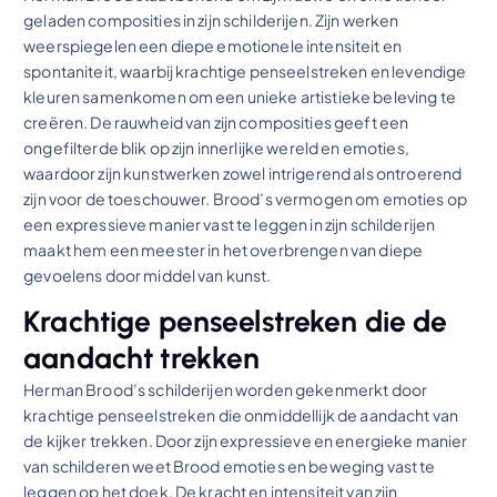
geladen composities in zijn schilderijen. Zijn werken
weerspiegelen een diepe emotionele intensiteit en
spontaniteit, waarbij krachtige penseelstreken en levendige
kleuren samenkomen om een unieke artistieke beleving te
creëren. De rauwheid van zijn composities geeft een
ongefilterde blik op zijn innerlijke wereld en emoties,
waardoor zijn kunstwerken zowel intrigerend als ontroerend
zijn voor de toeschouwer. Brood’s vermogen om emoties op
een expressieve manier vast te leggen in zijn schilderijen
maakt hem een meester in het overbrengen van diepe
gevoelens door middel van kunst.
Krachtige penseelstreken die de
aandacht trekken
Herman Brood’s schilderijen worden gekenmerkt door
krachtige penseelstreken die onmiddellijk de aandacht van
de kijker trekken. Door zijn expressieve en energieke manier
van schilderen weet Brood emoties en beweging vast te
leggen op het doek. De kracht en intensiteit van zijn