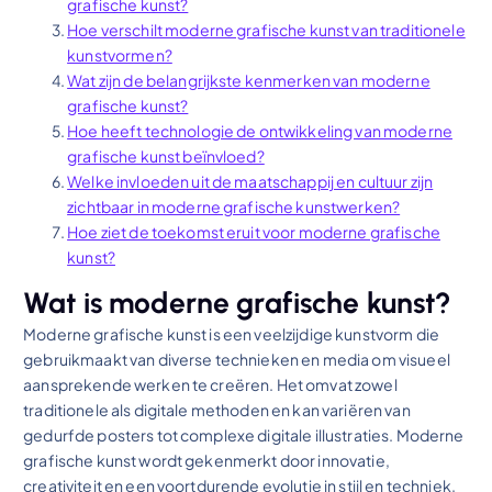
grafische kunst?
Hoe verschilt moderne grafische kunst van traditionele
kunstvormen?
Wat zijn de belangrijkste kenmerken van moderne
grafische kunst?
Hoe heeft technologie de ontwikkeling van moderne
grafische kunst beïnvloed?
Welke invloeden uit de maatschappij en cultuur zijn
zichtbaar in moderne grafische kunstwerken?
Hoe ziet de toekomst eruit voor moderne grafische
kunst?
Wat is moderne grafische kunst?
Moderne grafische kunst is een veelzijdige kunstvorm die
gebruikmaakt van diverse technieken en media om visueel
aansprekende werken te creëren. Het omvat zowel
traditionele als digitale methoden en kan variëren van
gedurfde posters tot complexe digitale illustraties. Moderne
grafische kunst wordt gekenmerkt door innovatie,
creativiteit en een voortdurende evolutie in stijl en techniek.