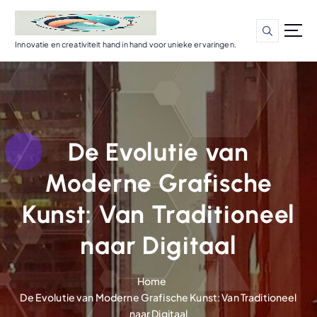
G
a
n
Innovatie en creativiteit hand in hand voor unieke ervaringen.
a
a
r
d
e
i
De Evolutie van
n
h
Moderne Grafische
o
u
Kunst: Van Traditioneel
d
naar Digitaal
Home
De Evolutie van Moderne Grafische Kunst: Van Traditioneel
naar Digitaal