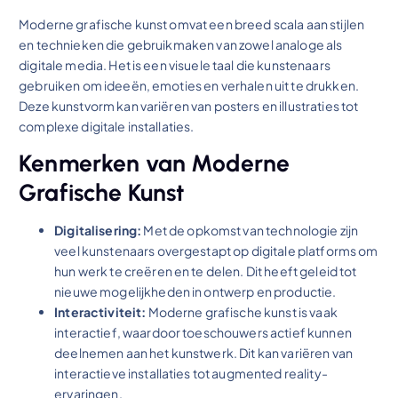
Moderne grafische kunst omvat een breed scala aan stijlen
en technieken die gebruikmaken van zowel analoge als
digitale media. Het is een visuele taal die kunstenaars
gebruiken om ideeën, emoties en verhalen uit te drukken.
Deze kunstvorm kan variëren van posters en illustraties tot
complexe digitale installaties.
Kenmerken van Moderne
Grafische Kunst
Digitalisering:
Met de opkomst van technologie zijn
veel kunstenaars overgestapt op digitale platforms om
hun werk te creëren en te delen. Dit heeft geleid tot
nieuwe mogelijkheden in ontwerp en productie.
Interactiviteit:
Moderne grafische kunst is vaak
interactief, waardoor toeschouwers actief kunnen
deelnemen aan het kunstwerk. Dit kan variëren van
interactieve installaties tot augmented reality-
ervaringen.