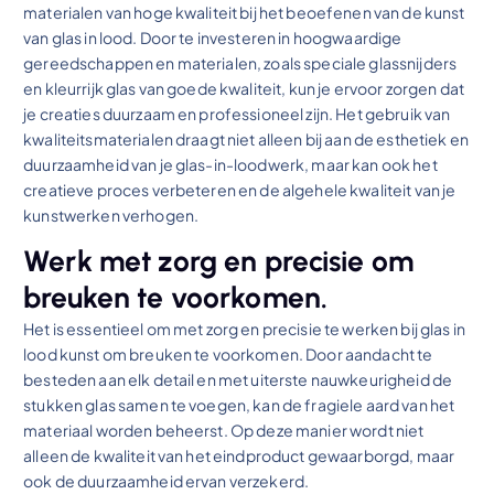
materialen van hoge kwaliteit bij het beoefenen van de kunst
van glas in lood. Door te investeren in hoogwaardige
gereedschappen en materialen, zoals speciale glassnijders
en kleurrijk glas van goede kwaliteit, kun je ervoor zorgen dat
je creaties duurzaam en professioneel zijn. Het gebruik van
kwaliteitsmaterialen draagt niet alleen bij aan de esthetiek en
duurzaamheid van je glas-in-loodwerk, maar kan ook het
creatieve proces verbeteren en de algehele kwaliteit van je
kunstwerken verhogen.
Werk met zorg en precisie om
breuken te voorkomen.
Het is essentieel om met zorg en precisie te werken bij glas in
lood kunst om breuken te voorkomen. Door aandacht te
besteden aan elk detail en met uiterste nauwkeurigheid de
stukken glas samen te voegen, kan de fragiele aard van het
materiaal worden beheerst. Op deze manier wordt niet
alleen de kwaliteit van het eindproduct gewaarborgd, maar
ook de duurzaamheid ervan verzekerd.