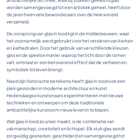
ambachtelijke techniek, waarbij stukken gekleurd glas
worden samengevoegd tot een artistiek geheel, heeft door
de jaren heen vele bewonderaars over de hele wereld
verzameld.
De oorsprong van glas in lood ligt in de middeleeuwen, waar
het voornamelijk werd gebruikt voor het versieren van kerken
en kathedralen. Door het gebruik van verschillende kleuren
glas en de speelse manier waarop het licht door de ramen
valt, ontstaat er een betoverend effect dat de verhalen en
symboliek tot leven brengt.
Naast zijn historische betekenis heeft glas in lood ook een
plek gevonden in moderne architectuur en kunst.
Hedendaagse kunstenaars experimenteren met nieuwe
technieken en ontwerpen om deze traditionele
ambachtelijke kunstvorm nieuw leven in te blazen.
Wat glas in lood zo uniek maakt, is de combinatie van
vakmanschap, creativiteit en lichtspel. Elk stuk glas wordt
zorgvuldig gesneden, geschilderd en samengevoegd tot