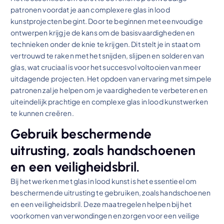
patronen voordat je aan complexere glas in lood
kunstprojecten begint. Door te beginnen met eenvoudige
ontwerpen krijg je de kans om de basisvaardigheden en
technieken onder de knie te krijgen. Dit stelt je in staat om
vertrouwd te raken met het snijden, slijpen en solderen van
glas, wat cruciaal is voor het succesvol voltooien van meer
uitdagende projecten. Het opdoen van ervaring met simpele
patronen zal je helpen om je vaardigheden te verbeteren en
uiteindelijk prachtige en complexe glas in lood kunstwerken
te kunnen creëren.
Gebruik beschermende
uitrusting, zoals handschoenen
en een veiligheidsbril.
Bij het werken met glas in lood kunst is het essentieel om
beschermende uitrusting te gebruiken, zoals handschoenen
en een veiligheidsbril. Deze maatregelen helpen bij het
voorkomen van verwondingen en zorgen voor een veilige