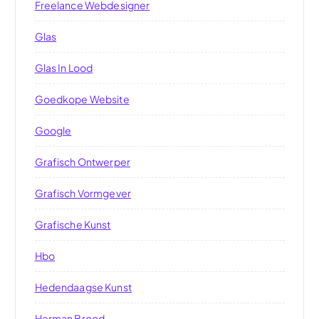
Freelance Webdesigner
Glas
Glas In Lood
Goedkope Website
Google
Grafisch Ontwerper
Grafisch Vormgever
Grafische Kunst
Hbo
Hedendaagse Kunst
Herman Brood