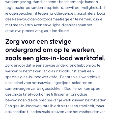
werkomgeving. Handschoenen beschermen je handen
tegen scherpe randen en splinters, terwijl een veiligheidsbril
je ogen beschermt tegen rondvliegende glassplinters. Door
deze eenvoudige voorzorgsmaatregelen te nemen, kun je
met meer vertrouwen en veiligheid genieten van het
creatieve proces van glas in lood kunst.
Zorg voor een stevige
ondergrond om op te werken,
zoals een glas-in-lood werktafel.
Zorg ervoor dat je een stevige ondergrond hebt om op te
werken bij het maken van glas in lood kunst, zoals een
speciale glas-in-lood werktafel. Een stabiele werkplek is
essentieel voor het nauwkeurig snijden, solderen en
samenvoegen van de glasstukken. Door te werken op een
geschikte tafel voorkom je trillingen en onnodige
bewegingen die de precisie van je werk kunnen beïnvloeden.
Een glas-in-lood werktafel biedt niet alleen stabiliteit, maar
ook handige functies zoals gleuven voor het vasthouden van