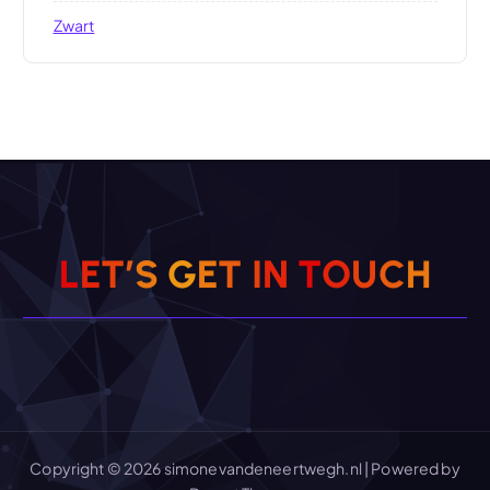
Zwart
L
E
T
’
S
G
E
T
I
N
T
O
U
C
H
Copyright © 2026 simonevandeneertwegh.nl | Powered by