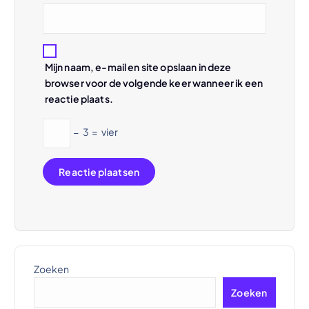
t
i
e
Mijn naam, e-mail en site opslaan in deze
browser voor de volgende keer wanneer ik een
reactie plaats.
−
3
=
vier
Zoeken
Zoeken