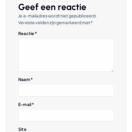
c
Geef een reactie
h
Je e-mailadres wordt niet gepubliceerd.
Vereiste velden zijn gemarkeerd met
*
t
Reactie
*
n
a
v
Naam
*
i
g
E-mail
*
a
Site