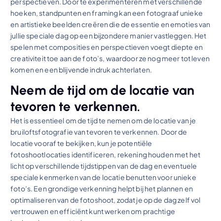
perspectieven. Door te experimenteren met verschillende
hoeken, standpunten en framing kan een fotograaf unieke
en artistieke beelden creëren die de essentie en emoties van
jullie speciale dag op een bijzondere manier vastleggen. Het
spelen met composities en perspectieven voegt diepte en
creativiteit toe aan de foto’s, waardoor ze nog meer tot leven
komen en een blijvende indruk achterlaten.
Neem de tijd om de locatie van
tevoren te verkennen.
Het is essentieel om de tijd te nemen om de locatie van je
bruiloftsfotografie van tevoren te verkennen. Door de
locatie vooraf te bekijken, kun je potentiële
fotoshootlocaties identificeren, rekening houden met het
licht op verschillende tijdstippen van de dag en eventuele
speciale kenmerken van de locatie benutten voor unieke
foto’s. Een grondige verkenning helpt bij het plannen en
optimaliseren van de fotoshoot, zodat je op de dag zelf vol
vertrouwen en efficiënt kunt werken om prachtige