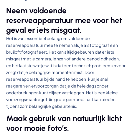
Neem voldoende
reserveapparatuur mee voor het
geval er iets misgaat.
Het is van essentieel belang om voldoende
reserveapparatuur mee te nemen als je als fotograaf een
bruiloft fotografeert. Het kan altijd gebeuren dat er iets
misgaat met je camera, lenzen of andere benodigdheden,
en het laatste wat je wilt is dat een technisch probleem ervoor
zorgt dat je belangrijke momenten mist. Door
reserveapparatuur bij de hand te hebben, kun je snel
reageren en ervoor zorgen dat je de hele dag zonder
onderbrekingen kunt blijven vastleggen. Het is een kleine
voorzorgsmaatregel die grote gemoedsrust kan bieden
tijdens zo’n belangrijke gebeurtenis.
Maak gebruik van natuurlijk licht
voor mooie foto’s.