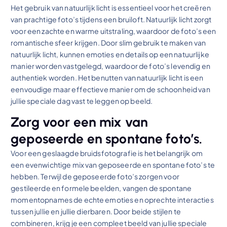
Het gebruik van natuurlijk licht is essentieel voor het creëren
van prachtige foto’s tijdens een bruiloft. Natuurlijk licht zorgt
voor een zachte en warme uitstraling, waardoor de foto’s een
romantische sfeer krijgen. Door slim gebruik te maken van
natuurlijk licht, kunnen emoties en details op een natuurlijke
manier worden vastgelegd, waardoor de foto’s levendig en
authentiek worden. Het benutten van natuurlijk licht is een
eenvoudige maar effectieve manier om de schoonheid van
jullie speciale dag vast te leggen op beeld.
Zorg voor een mix van
geposeerde en spontane foto’s.
Voor een geslaagde bruidsfotografie is het belangrijk om
een evenwichtige mix van geposeerde en spontane foto’s te
hebben. Terwijl de geposeerde foto’s zorgen voor
gestileerde en formele beelden, vangen de spontane
momentopnames de echte emoties en oprechte interacties
tussen jullie en jullie dierbaren. Door beide stijlen te
combineren, krijg je een compleet beeld van jullie speciale