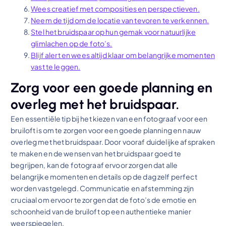
Wees creatief met composities en perspectieven.
Neem de tijd om de locatie van tevoren te verkennen.
Stel het bruidspaar op hun gemak voor natuurlijke
glimlachen op de foto’s.
Blijf alert en wees altijd klaar om belangrijke momenten
vast te leggen.
Zorg voor een goede planning en
overleg met het bruidspaar.
Een essentiële tip bij het kiezen van een fotograaf voor een
bruiloft is om te zorgen voor een goede planning en nauw
overleg met het bruidspaar. Door vooraf duidelijke afspraken
te maken en de wensen van het bruidspaar goed te
begrijpen, kan de fotograaf ervoor zorgen dat alle
belangrijke momenten en details op de dag zelf perfect
worden vastgelegd. Communicatie en afstemming zijn
cruciaal om ervoor te zorgen dat de foto’s de emotie en
schoonheid van de bruiloft op een authentieke manier
weerspiegelen.