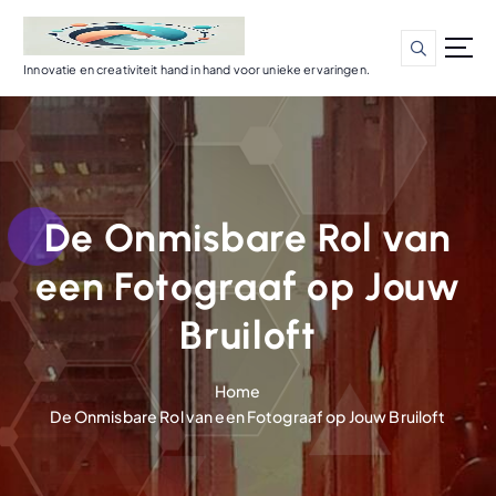
G
a
n
Innovatie en creativiteit hand in hand voor unieke ervaringen.
a
a
r
d
e
i
De Onmisbare Rol van
n
h
een Fotograaf op Jouw
o
u
Bruiloft
d
Home
De Onmisbare Rol van een Fotograaf op Jouw Bruiloft