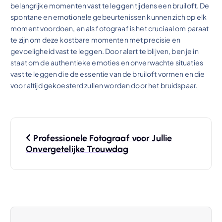
belangrijke momenten vast te leggen tijdens een bruiloft. De
spontane en emotionele gebeurtenissen kunnen zich op elk
moment voordoen, en als fotograaf is het cruciaal om paraat
te zijn om deze kostbare momenten met precisie en
gevoeligheid vast te leggen. Door alert te blijven, ben je in
staat om de authentieke emoties en onverwachte situaties
vast te leggen die de essentie van de bruiloft vormen en die
voor altijd gekoesterd zullen worden door het bruidspaar.
B
Professionele Fotograaf voor Jullie
e
Onvergetelijke Trouwdag
r
i