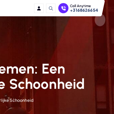
Call Anytime
+3168626654
loemen: Een
ke Schoonheid
rlijke Schoonheid