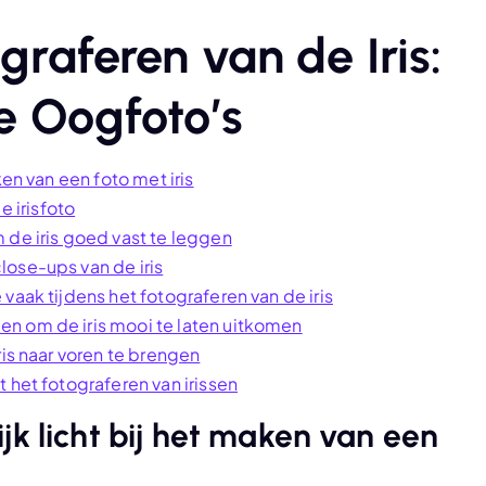
graferen van de Iris:
Je Oogfoto’s
ken van een foto met iris
 irisfoto
 de iris goed vast te leggen
ose-ups van de iris
vaak tijdens het fotograferen van de iris
n om de iris mooi te laten uitkomen
ris naar voren te brengen
 het fotograferen van irissen
jk licht bij het maken van een